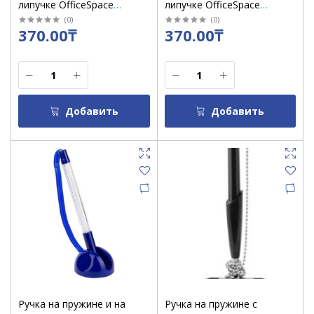
липучке OfficeSpace
липучке OfficeSpace
"Reception" белый корпус,
"Reception" серый корпус,
(
0
)
(
0
)
370.00₸
370.00₸
синий стержень /16076
синий стержень /16084
Добавить
Добавить
Ручка на пружине и на
Ручка на пружине с