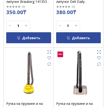
липучке Brauberg 141353
липучке Deli Daily
синяя 0,5 мм, бело-синий
подставка смайлик,
(
0
)
(
0
)
350.00₸
380.00₸
корпус
стержень синий /Q50-BL
Добавить
Добавить
Ручка на пружине и на
Ручка на пружине и на