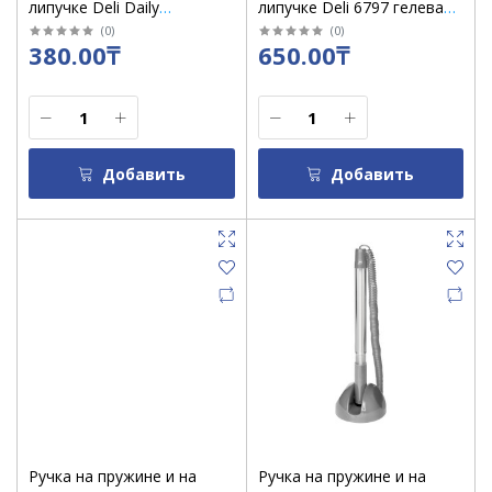
липучке Deli Daily
липучке Deli 6797 гелевая
подставка смайлик,
синяя
(
0
)
(
0
)
380.00₸
650.00₸
стержень черный /Q50-BK
Добавить
Добавить
Ручка на пружине и на
Ручка на пружине и на