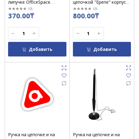
липучке OfficeSpace
цепочкой "Epene" корпус
"Reception" синий корпус,
черный, квадратный
(
0
)
(
0
)
370.00₸
800.00₸
синий стержень /16080
Добавить
Добавить
Ручка на цепочке и на
Ручка на цепочке и на