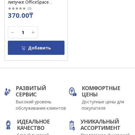
липучке OfficeSpace
"Reception" зелёный
(
0
)
370.00₸
корпус, синий стержень
/16082
Добавить
РАЗВИТЫЙ
КОМФОРТНЫЕ
СЕРВИС
ЦЕНЫ
Высокий уровень
Доступные цены для
обслуживания клиентов
покупателя
ИДЕАЛЬНОЕ
УНИКАЛЬНЫЙ
КАЧЕСТВО
АССОРТИМЕНТ