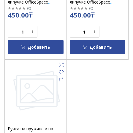
липучке OfficeSpace
липучке OfficeSpace
"Reception" белая
"Reception" белая
(
0
)
(
0
)
450.00₸
450.00₸
подставка, 0,7 мм, синий
подставка, 0,7 мм, синий
стержень /68794
стержень /68794
Добавить
Добавить
Ручка на пружине и на