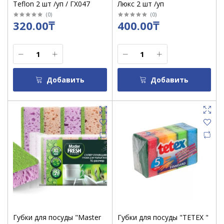
Teflon 2 шт /уп / ГХ047
Люкс 2 шт /уп
(
0
)
(
0
)
320.00₸
400.00₸
Добавить
Добавить
Губки для посуды "Master
Губки для посуды "TETEX "