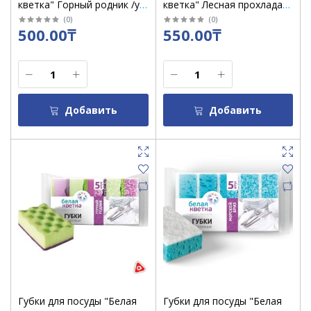
кветка" Горный родник /уп
кветка" Лесная прохлада
5 шт
/0205 /уп 4 шт
(
0
)
(
0
)
500.00₸
550.00₸
Добавить
Добавить
Губки для посуды "Белая
Губки для посуды "Белая