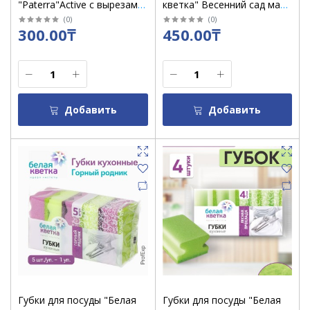
"Paterra"Active с вырезами
кветка" Весенний сад мал /
в уп 1 шт / 406-006
уп 7 шт
(
0
)
(
0
)
300.00₸
450.00₸
Добавить
Добавить
Губки для посуды "Белая
Губки для посуды "Белая