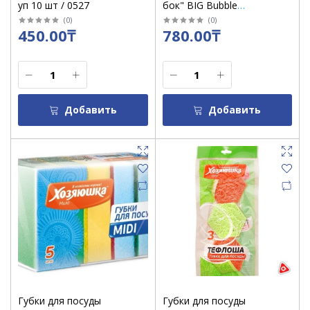
уп 10 шт / 0527
бок" BIG Bubble
крупнопористая /4 шт5485
(
0
)
(
0
)
450.00₸
780.00₸
Добавить
Добавить
Губки для посуды
Губки для посуды