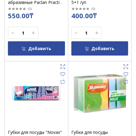
абразивные Paclan Practi
5+1 /уп
/Power /12.5*15 см цв 3 шт
(
0
)
(
0
)
550.00₸
400.00₸
-0059
Добавить
Добавить
Губки для посуды "Novax"
Губки для посуды