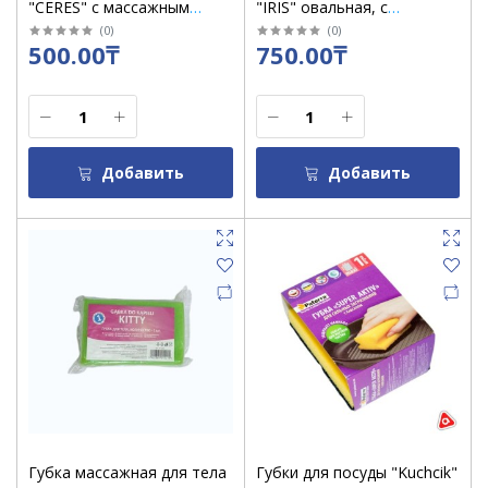
"CERES" с массажным
"IRIS" овальная, с
слоем /1516
массажным слоем /1505
(
0
)
(
0
)
500.00₸
750.00₸
Добавить
Добавить
Губка массажная для тела
Губки для посуды "Kuchcik"