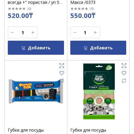
всегда +" пористая / уп 5
Макси /0373
шт /7923
(
0
)
(
0
)
520.00₸
550.00₸
Добавить
Добавить
Губки для посуды
Губки для посуды