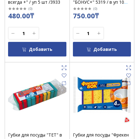
всегда +" / уп 5 шт /3933
"БОНУС+" 5319 / в уп 10
шт
(
0
)
(
0
)
480.00₸
750.00₸
Добавить
Добавить
Губки для посуды "ТЕТ" в
Губки для посуды "Фрекен