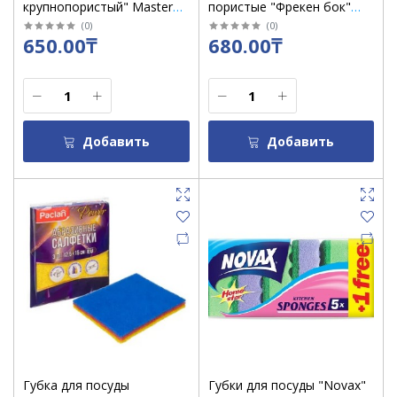
крупнопористый" Master
пористые "Фрекен бок"
Fresh" 5 шт /уп 4357
Стильные /уп 5 шт /9900
(
0
)
(
0
)
650.00₸
680.00₸
Добавить
Добавить
Губка для посуды
Губки для посуды "Novax"