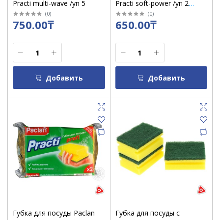
Practi multi-wave /уп 5
Practi soft-power /уп 2
/5603
(
0
)
(
0
)
750.00₸
650.00₸
Добавить
Добавить
Губка для посуды Paclan
Губка для посуды с