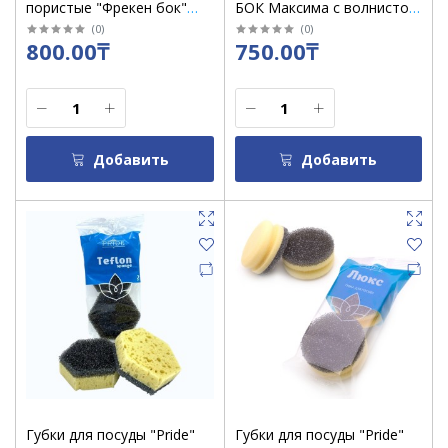
пористые "Фрекен бок"
БОК Максима с волнистой
MAX 5 шт+1шт / уп 6/1556
поверхностью, 5+1 шт /
(
0
)
(
0
)
800.00₸
750.00₸
уп/0185
Добавить
Добавить
Губки для посуды "Pride"
Губки для посуды "Pride"