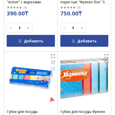
"Active" с вырезами
пористые "Фрекен бок" 5
Paterra/ 3 шт
шт / уп 5/2544
(
0
)
(
0
)
390.00₸
750.00₸
Добавить
Добавить
Губки для посуды
Губки для посуды Фрекен