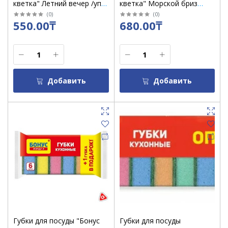
кветка" Летний вечер /уп 5
кветка" Морской бриз
шт
/0204 /уп 5 шт
(
0
)
(
0
)
550.00₸
680.00₸
Добавить
Добавить
Губки для посуды "Бонус
Губки для посуды