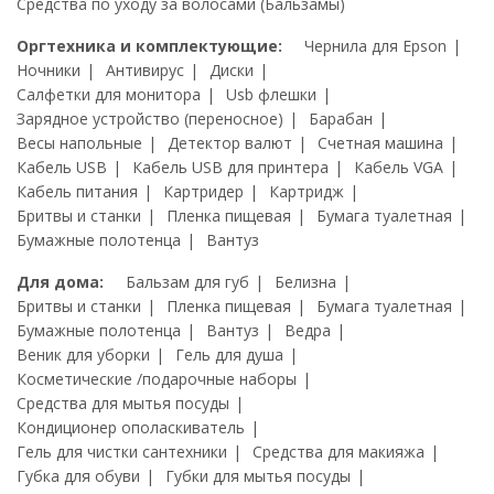
Средства по уходу за волосами (Бальзамы)
Оргтехника и комплектующие:
Чернила для Epson
Ночники
Антивирус
Диски
Салфетки для монитора
Usb флешки
Зарядное устройство (переносное)
Барабан
Весы напольные
Детектор валют
Счетная машина
Кабель USB
Кабель USB для принтера
Кабель VGA
Кабель питания
Картридер
Картридж
Бритвы и станки
Пленка пищевая
Бумага туалетная
Бумажные полотенца
Вантуз
Для дома:
Бальзам для губ
Белизна
Бритвы и станки
Пленка пищевая
Бумага туалетная
Бумажные полотенца
Вантуз
Ведра
Веник для уборки
Гель для душа
Косметические /подарочные наборы
Средства для мытья посуды
Кондиционер ополаскиватель
Гель для чистки сантехники
Средства для макияжа
Губка для обуви
Губки для мытья посуды