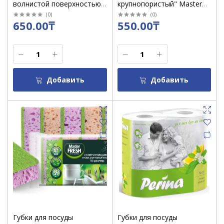
волнистой поверхностью
крупнопористый" Master
"Фрекен бок" Максима
Fresh" 2 шт /уп9871
(
0
)
(
0
)
650.00₸
550.00₸
чёрный / уп 5
Добавить
Добавить
Губки для посуды
Губки для посуды