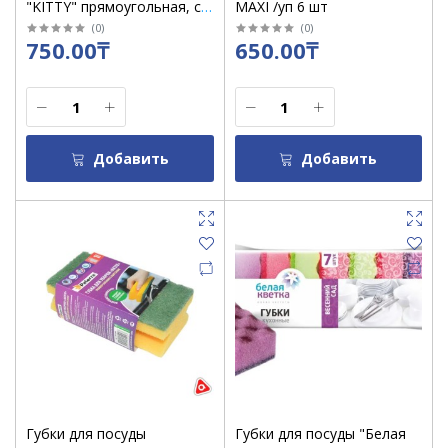
"KITTY" прямоугольная, с
MAXI /уп 6 шт
массажным слоем /1521
(
0
)
(
0
)
750.00₸
650.00₸
Добавить
Добавить
Губки для посуды
Губки для посуды "Белая