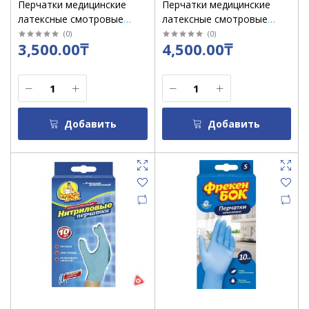
Перчатки медицинские
Перчатки медицинские
латексные смотровые
латексные смотровые
BIOHANDIX размер L /уп 50
BIOHANDIX размер M /уп
(
0
)
(
0
)
3,500.00₸
4,500.00₸
пар
50 пар
Добавить
Добавить