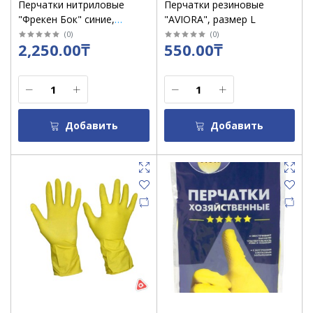
Перчатки нитриловые
Перчатки резиновые
"Фрекен Бок" синие,
"AVIORA", размер L
размер "М" /пач 5 пар
(
0
)
(
0
)
2,250.00₸
550.00₸
Добавить
Добавить