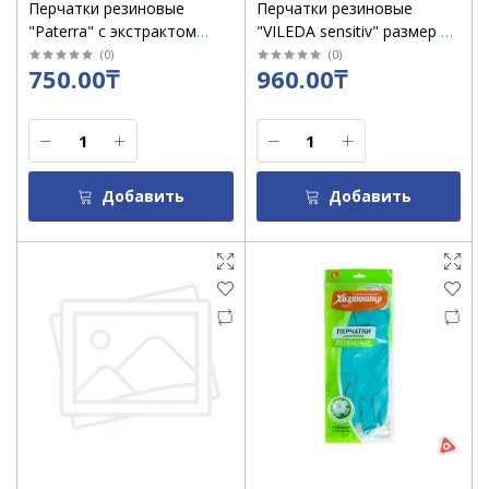
Перчатки резиновые
Перчатки резиновые
"Paterra" с экстрактом
"VILEDA sensitiv" размер L
алоэ, р-р XL /402-418
большой
(
0
)
(
0
)
750.00₸
960.00₸
Добавить
Добавить