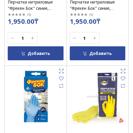
Перчатки нитриловые
Перчатки нитриловые
"Фрекен Бок" синие,
"Фрекен Бок" синие,
размер "L" /пач 5 пар
размер "S" /пач 5 пар
(
0
)
(
0
)
1,950.00₸
1,950.00₸
Добавить
Добавить