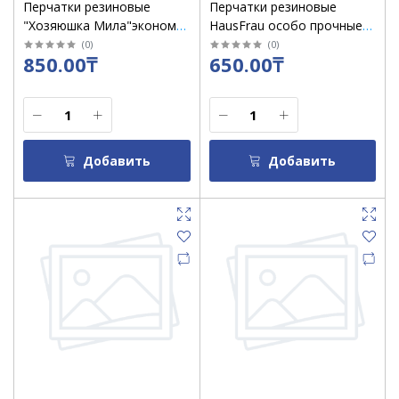
Перчатки резиновые
Перчатки резиновые
"Хозяюшка Мила"эконом
HausFrau особо прочные
латексные размер М/1шт
фиолетовые L
(
0
)
(
0
)
850.00₸
650.00₸
упак
Добавить
Добавить