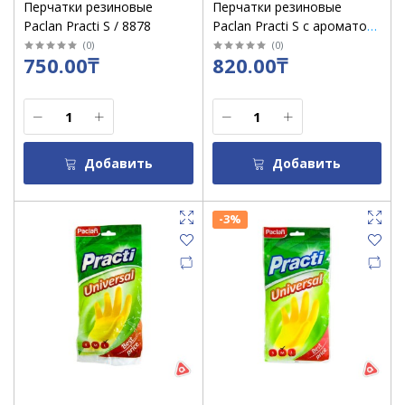
Перчатки резиновые
Перчатки резиновые
Paclan Practi S / 8878
Paclan Practi S с ароматом
яблока, зеленые / уп 10
(
0
)
(
0
)
750.00₸
820.00₸
Добавить
Добавить
-3%