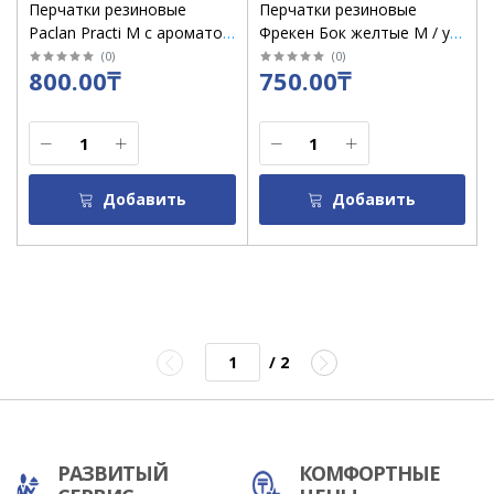
Перчатки резиновые
Перчатки резиновые
Paclan Practi М с ароматом
Фрекен Бок желтые M / уп
лимона, жёлтые / уп 10
12
(
0
)
(
0
)
800.00₸
750.00₸
Добавить
Добавить
/ 2
РАЗВИТЫЙ
КОМФОРТНЫЕ