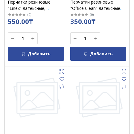
Перчатки резиновые
Перчатки резиновые
"Linex" латексные,
"Office Clean" латексные
красные, L
желтые L /248566
(
0
)
(
0
)
550.00₸
350.00₸
Добавить
Добавить