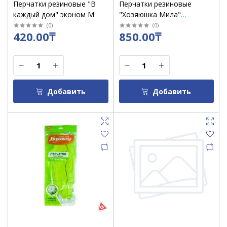
Перчатки резиновые "В
Перчатки резиновые
каждый дом" эконом M
"Хозяюшка Мила"
латексные размер L
(
0
)
(
0
)
420.00₸
850.00₸
Добавить
Добавить