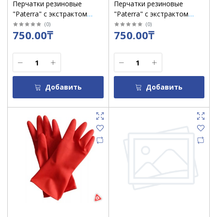
Перчатки резиновые
Перчатки резиновые
"Paterra" с экстрактом
"Paterra" с экстрактом
алоэ, р-р L /402-417
алоэ, р-р S /402-415
(
0
)
(
0
)
750.00₸
750.00₸
Добавить
Добавить