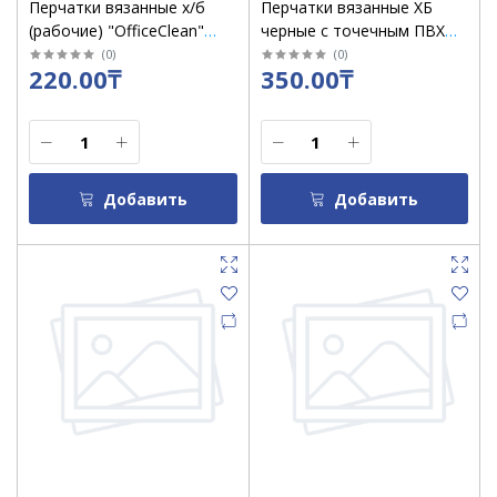
Перчатки вязанные х/б
Перчатки вязанные ХБ
(рабочие) "OfficeClean"
черные с точечным ПВХ
эконом с точечным ПВХ -
покрытием, 4 нити / в уп
(
0
)
(
0
)
220.00₸
350.00₸
покрытием/ 4 нити/ в уп 20
20 пар
пар
Добавить
Добавить