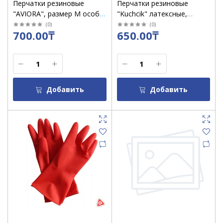
Перчатки резиновые
Перчатки резиновые
"AVIORA", размер М особо
"Kuchcik" латексные,
прочные 5 звезд
размер L /3503
(
0
)
(
0
)
700.00₸
650.00₸
Добавить
Добавить