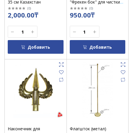
35 см Казахстан
"Фрекен бок" для чистки
одежды / 5 м, 36 листов
(
0
)
(
0
)
2,000.00₸
950.00₸
Добавить
Добавить
Наконечник для
Флагшток (метал)