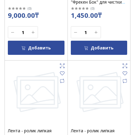
"Фрекен Бок" для чистки
одежды /уп 2 шт / 36л х 5м
(
0
)
(
0
)
9,000.00₸
1,450.00₸
/ 5396
Добавить
Добавить
Лента - ролик липкая
Лента - ролик липкая