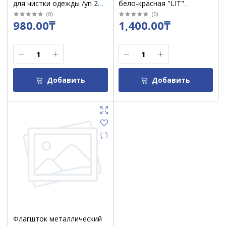
для чистки одежды /уп 2
бело-красная "LIT"
шт /068010
инструмент 70ммх200м
(
0
)
(
0
)
980.00₸
1,400.00₸
Добавить
Добавить
Флагшток металлический