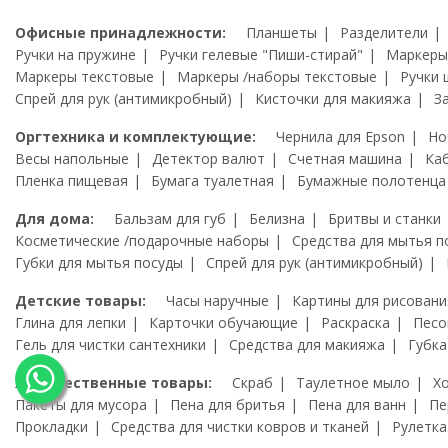
Офисные принадлежности:
Планшеты
Разделители
Ручки на пружине
Ручки гелевые "Пиши-стирай"
Маркеры
Маркеры текстовые
Маркеры /наборы текстовые
Ручки 
Спрей для рук (антимикробный)
Кисточки для макияжа
З
Оргтехника и комплектующие:
Чернила для Epson
Но
Весы напольные
Детектор валют
Счетная машина
Ка
Пленка пищевая
Бумага туалетная
Бумажные полотенца
Для дома:
Бальзам для губ
Белизна
Бритвы и станки
Косметические /подарочные наборы
Средства для мытья п
Губки для мытья посуды
Спрей для рук (антимикробный)
Детские товары:
Часы наручные
Картины для рисовани
Глина для лепки
Карточки обучающие
Раскраска
Песо
Гель для чистки сантехники
Средства для макияжа
Губка
Художественные товары:
Скраб
Таулетное мыло
Х
Пакеты для мусора
Пена для бритья
Пена для ванн
Пе
Прокладки
Средства для чистки ковров и тканей
Рулетка