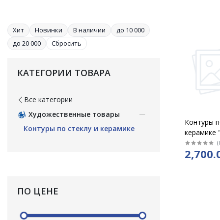
Хит
Новинки
В наличии
до 10 000
до 20 000
Сбросить
КАТЕГОРИИ ТОВАРА
Все категории
Художественные товары
Контуры п
Контуры по стеклу и керамике
керамике 
тюбиках п
(
2,700.
цвета /че
белый, се
ПО ЦЕНЕ