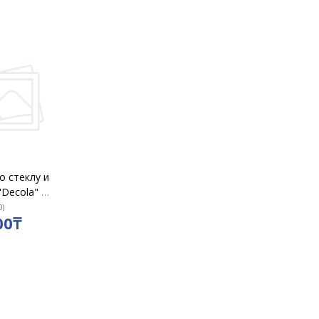
о стеклу и
"Decola" в
о 18 мл 3
0
)
00₸
рный,
рый