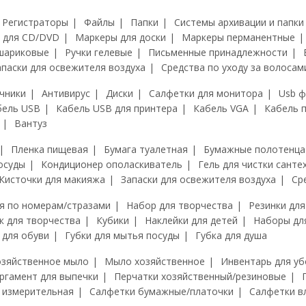
Регистраторы
Файлы
Папки
Системы архивации и папки
 для CD/DVD
Маркеры для доски
Маркеры перманентные
шариковые
Ручки гелевые
Письменные принадлежности
апаски для освежителя воздуха
Средства по уходу за волосам
чники
Антивирус
Диски
Салфетки для монитора
Usb 
бель USB
Кабель USB для принтера
Кабель VGA
Кабель 
Вантуз
Пленка пищевая
Бумага туалетная
Бумажные полотенца
осуды
Кондиционер ополаскиватель
Гель для чистки санте
Кисточки для макияжа
Запаски для освежителя воздуха
Ср
я по номерам/стразами
Набор для творчества
Резинки для
к для творчества
Кубики
Наклейки для детей
Наборы дл
 для обуви
Губки для мытья посуды
Губка для душа
озяйственное мыло
Мыло хозяйственное
Инвентарь для уб
ргамент для выпечки
Перчатки хозяйственный/резиновые
 измерительная
Салфетки бумажные/платочки
Салфетки в