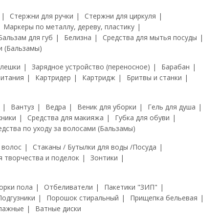
Стержни для ручки
Стержни для циркуля
Маркеры по металлу, дереву, пластику
Бальзам для губ
Белизна
Средства для мытья посуды
и (Бальзамы)
флешки
Зарядное устройство (переносное)
Барабан
питания
Картридер
Картридж
Бритвы и станки
Вантуз
Ведра
Веник для уборки
Гель для душа
хники
Средства для макияжа
Губка для обуви
едства по уходу за волосами (Бальзамы)
 волос
Стаканы / Бутылки для воды /Посуда
я творчества и поделок
Зонтики
орки пола
Отбеливатели
Пакетики "ЗИП"
Подгузники
Порошок стиральный
Прищепка бельевая
лажные
Ватные диски