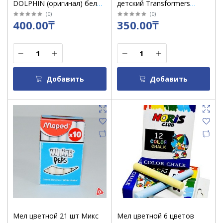
DOLPHIN (оригинал) белая
детский Transformers
упак уп/10 к/160
/1746
(
0
)
(
0
)
400.00₸
350.00₸
Добавить
Добавить
Мел цветной 21 шт Микс
Мел цветной 6 цветов