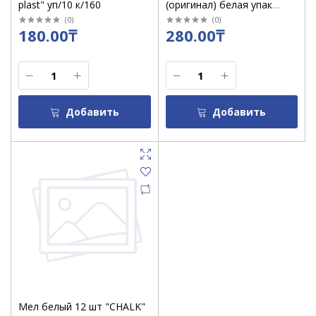
plast" уп/10 к/160
(оригинал) белая упак
уп/10 к/160
(
0
)
(
0
)
180.00₸
280.00₸
Добавить
Добавить
Мел белый 12 шт "CHALK"