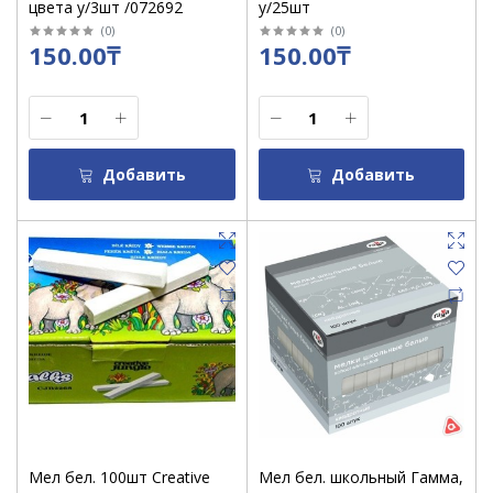
цвета у/3шт /072692
у/25шт
(
0
)
(
0
)
150.00₸
150.00₸
Добавить
Добавить
Мел бел. 100шт Creative
Мел бел. школьный Гамма,