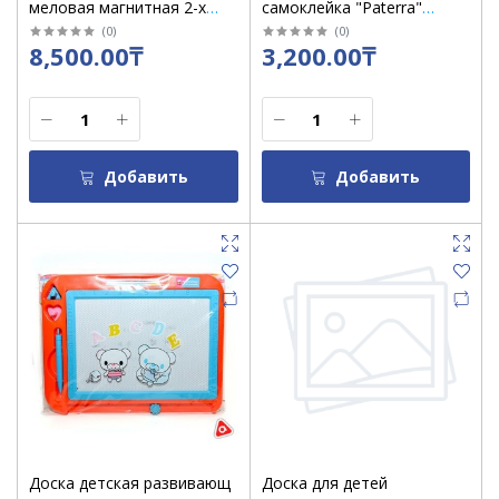
меловая магнитная 2-х
самоклейка "Paterra"
сторон средняя 39 х 101
45х200см /407-031
(
0
)
(
0
)
8,500.00₸
3,200.00₸
см с подставкой/6675
(деревян.)
Добавить
Добавить
Доска детская развивающ
Доска для детей