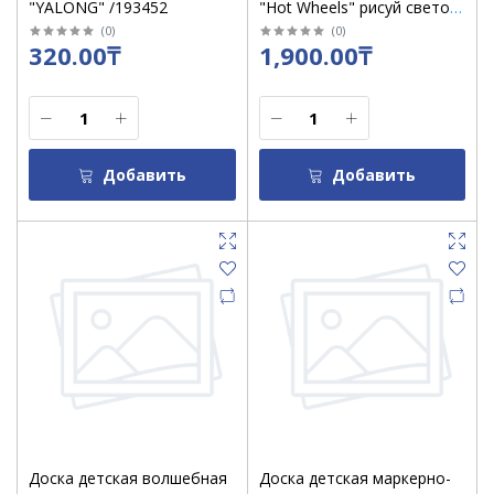
"YALONG" /193452
"Hot Wheels" рисуй светом
в темноте /1912
(
0
)
(
0
)
320.00₸
1,900.00₸
Добавить
Добавить
Доска детская волшебная
Доска детская маркерно-