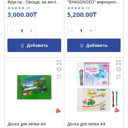
Фрукты - Овощи, на англ
"BHASGNOEO" маркерно-
языке / 8182
магнитная, 58 см меловая
(
0
)
(
0
)
3,000.00₸
5,200.00₸
2-х сторон.
Добавить
Добавить
Доска для лепки А4
Доска для лепки А4