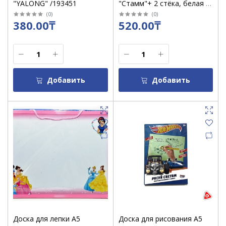
"YALONG" /193451
"Стамм"+ 2 стёка, белая /
НЛ25
(
0
)
(
0
)
380.00₸
520.00₸
Добавить
Добавить
Доска для лепки А5
Доска для рисования А5