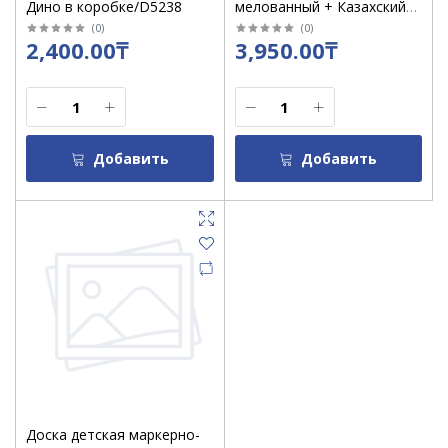
Дино в коробке/D5238
мелованный + Казахский
алфавит большой/К2012-
(
0
)
(
0
)
2,400.00₸
3,950.00₸
Н4
Добавить
Добавить
Доска детская маркерно-