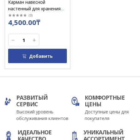
Карман навесной
настенный для хранения
документов пластик
(
0
)
4,500.00₸
22см*18 см
Добавить
РАЗВИТЫЙ
КОМФОРТНЫЕ
СЕРВИС
ЦЕНЫ
Высокий уровень
Доступные цены для
обслуживания клиентов
покупателя
ИДЕАЛЬНОЕ
УНИКАЛЬНЫЙ
КАЧЕСТВО
АССОРТИМЕНТ