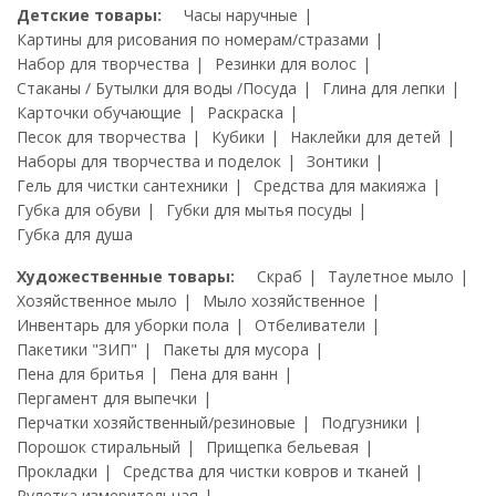
Детские товары:
Часы наручные
Картины для рисования по номерам/стразами
Набор для творчества
Резинки для волос
Стаканы / Бутылки для воды /Посуда
Глина для лепки
Карточки обучающие
Раскраска
Песок для творчества
Кубики
Наклейки для детей
Наборы для творчества и поделок
Зонтики
Гель для чистки сантехники
Средства для макияжа
Губка для обуви
Губки для мытья посуды
Губка для душа
Художественные товары:
Скраб
Таулетное мыло
Хозяйственное мыло
Мыло хозяйственное
Инвентарь для уборки пола
Отбеливатели
Пакетики "ЗИП"
Пакеты для мусора
Пена для бритья
Пена для ванн
Пергамент для выпечки
Перчатки хозяйственный/резиновые
Подгузники
Порошок стиральный
Прищепка бельевая
Прокладки
Средства для чистки ковров и тканей
Рулетка измерительная