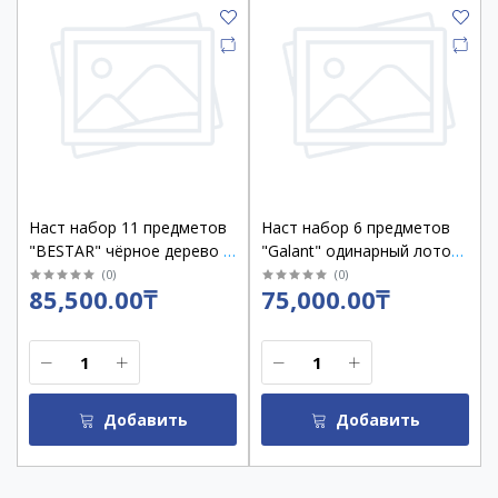
Наст набор 11 предметов
Наст набор 6 предметов
"BESTAR" чёрное дерево с
"Galant" одинарный лоток,
часами /237214
черный дуб /238167
(
0
)
(
0
)
85,500.00₸
75,000.00₸
Добавить
Добавить