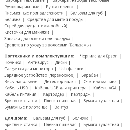
Маркеры текстовые
Маркеры /наборы текстовые
Ручки шариковые
Ручки гелевые
Письменные принадлежности
Бальзам для губ
Белизна
Средства для мытья посуды
Спрей для рук (антимикробный)
Кисточки для макияжа
Запаски для освежителя воздуха
Средства по уходу за волосами (Бальзамы)
Оргтехника и комплектующие:
Чернила для Epson
Ночники
Антивирус
Диски
Салфетки для монитора
Usb флешки
Зарядное устройство (переносное)
Барабан
Весы напольные
Детектор валют
Счетная машина
Кабель USB
Кабель USB для принтера
Кабель VGA
Кабель питания
Картридер
Картридж
Бритвы и станки
Пленка пищевая
Бумага туалетная
Бумажные полотенца
Вантуз
Для дома:
Бальзам для губ
Белизна
Бритвы и станки
Пленка пищевая
Бумага туалетная