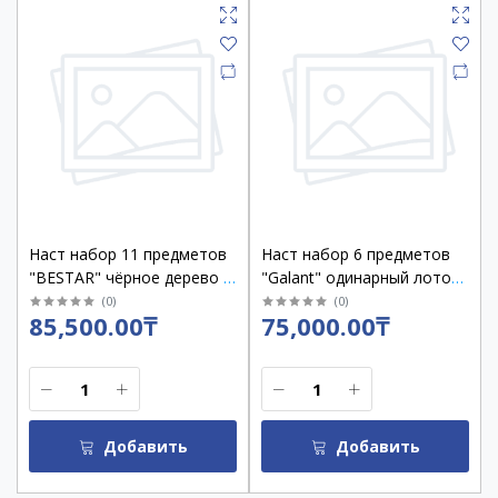
Наст набор 11 предметов
Наст набор 6 предметов
"BESTAR" чёрное дерево с
"Galant" одинарный лоток,
часами /237214
черный дуб /238167
(
0
)
(
0
)
85,500.00₸
75,000.00₸
Добавить
Добавить