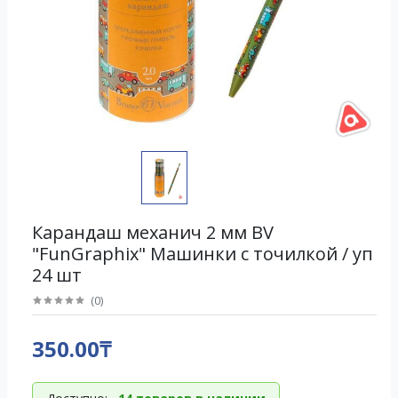
Карандаш механич 2 мм BV
"FunGraphix" Машинки с точилкой / уп
24 шт
(
0
)
350.00₸