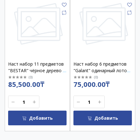
Наст набор 11 предметов
Наст набор 6 предметов
"BESTAR" чёрное дерево с
"Galant" одинарный лоток,
часами /237214
черный дуб /238167
(
0
)
(
0
)
85,500.00₸
75,000.00₸
Добавить
Добавить