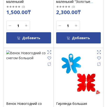
маленький
маленький "Золотые
цветы" зеленый д 20 см /
(
0
)
(
0
)
1,500.00₸
2,300.00₸
3557045
Добавить
Добавить
Венок Новогодний со
Гирлянда большая