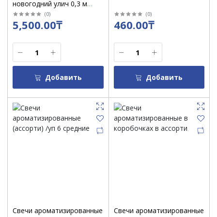
новогодний улич 0,3 м
"Шарики/цветы" моргает /
(
0
)
(
0
)
5,500.00₸
460.00₸
666345
Добавить
Добавить
Свечи ароматизированные
Свечи ароматизированные