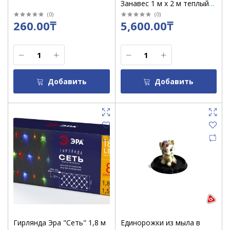
Занавес 1 м х 2 м теплый
свет, 24 V с трансф
(
0
)
(
0
)
260.00₸
5,600.00₸
Добавить
Добавить
Гирлянда Эра "Сеть" 1,8 м
Единорожки из мыла в