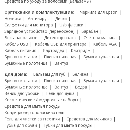
Средства по уходу за волосами (Бальзамы)
Оргтехника и комплектующие:
Чернила для Epson
Ночники
Антивирус
Диски
Салфетки для монитора
Usb флешки
Зарядное устройство (переносное)
Барабан
Весы напольные
Детектор валют
Счетная машина
Кабель USB
Кабель USB для принтера
Кабель VGA
Кабель питания
Картридер
Картридж
Бритвы и станки
Пленка пищевая
Бумага туалетная
Бумажные полотенца
Вантуз
Для дома:
Бальзам для губ
Белизна
Бритвы и станки
Пленка пищевая
Бумага туалетная
Бумажные полотенца
Вантуз
Ведра
Веник для уборки
Гель для душа
Косметические /подарочные наборы
Средства для мытья посуды
Кондиционер ополаскиватель
Гель для чистки сантехники
Средства для макияжа
Губка для обуви
Губки для мытья посуды