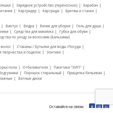
флешки
Зарядное устройство (переносное)
Барабан
питания
Картридер
Картридж
Бритвы и станки
Вантуз
Ведра
Веник для уборки
Гель для душа
хники
Средства для макияжа
Губка для обуви
едства по уходу за волосами (Бальзамы)
 волос
Стаканы / Бутылки для воды /Посуда
я творчества и поделок
Зонтики
орки пола
Отбеливатели
Пакетики "ЗИП"
Подгузники
Порошок стиральный
Прищепка бельевая
лажные
Ватные диски
Оставайся на связи: