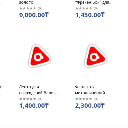
2х
золото
"Фрекен Бок" для
чистки одежды /уп 2
(
0
)
(
0
)
9,000.00₸
1,450.00₸
шт / 36л х 5м / 5396
а
Лента для
Флагшток
ограждений бело-
металлический
красная "LIT"
настольный
(
0
)
(
0
)
1,400.00₸
2,300.00₸
инструмент
одинарный
70ммх200м