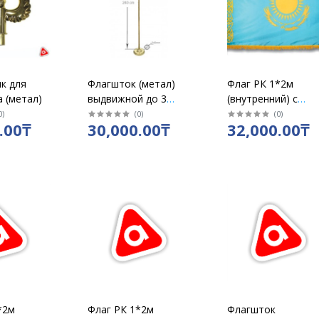
к для
Флагшток (метал)
Флаг РК 1*2м
 (метал)
выдвижной до 3
(внутренний) с
метров
апликацией
0
)
(
0
)
(
0
)
.00₸
30,000.00₸
32,000.00₸
*2м
Флаг РК 1*2м
Флагшток