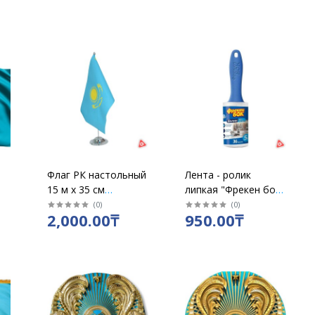
Флаг РК настольный
Лента - ролик
15 м х 35 см
липкая "Фрекен бок"
Казахстан
для чистки одежды /
(
0
)
(
0
)
2,000.00₸
950.00₸
5 м, 36 листов