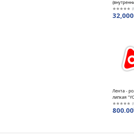
(внутренни
апликацие
(
32,000
Лента - ро
липкая "Y
чистки од
(
800.00
листов/ 0