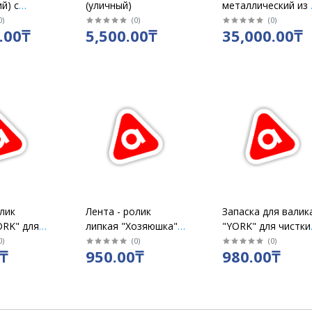
й) с
(уличный)
металлический из 
й
частей (металл
0
)
(
0
)
(
0
)
.00₸
5,500.00₸
35,000.00₸
плотный)
лик
Лента - ролик
Запаска для валик
ORK" для
липкая "Хозяюшка"
"YORK" для чистки
ежды /20
для чистки одежды/
одежды /уп 2 шт
0
)
(
0
)
(
0
)
₸
950.00₸
980.00₸
68100
47003
/068010