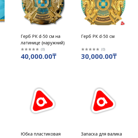
Герб РК d-50 см на
Герб РК d-50 см
латинице (наружний)
(
0
)
(
0
)
40,000.00₸
30,000.00₸
Юбка пластиковая
Запаска для валика