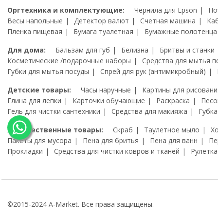
Оргтехника и комплектующие:
Чернила для Epson
Но
Весы напольные
Детектор валют
Счетная машина
Ка
Пленка пищевая
Бумага туалетная
Бумажные полотенца
Для дома:
Бальзам для губ
Белизна
Бритвы и станки
Косметические /подарочные наборы
Средства для мытья п
Губки для мытья посуды
Спрей для рук (антимикробный)
Детские товары:
Часы наручные
Картины для рисовани
Глина для лепки
Карточки обучающие
Раскраска
Песо
Гель для чистки сантехники
Средства для макияжа
Губка
Художественные товары:
Скраб
Таулетное мыло
Х
Пакеты для мусора
Пена для бритья
Пена для ванн
Пе
Прокладки
Средства для чистки ковров и тканей
Рулетка
©2015-2024 A-Market. Все права защищены.