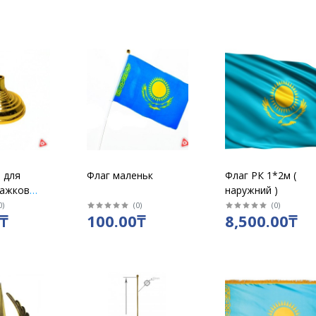
 для
Флаг маленьк
Флаг РК 1*2м (
лажков
наружний )
ластик
0
)
(
0
)
(
0
)
₸
100.00₸
8,500.00₸