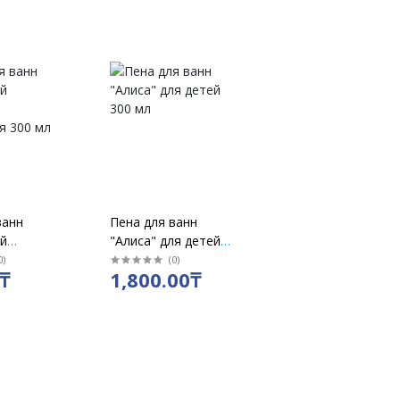
ванн
Пена для ванн
й
"Алиса" для детей
300 мл
0
)
(
0
)
₸
1,800.00₸
я 300 мл