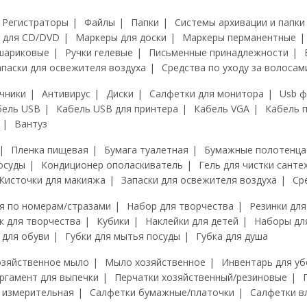
Регистраторы
Файлы
Папки
Системы архивации и папки
 для CD/DVD
Маркеры для доски
Маркеры перманентные
шариковые
Ручки гелевые
Письменные принадлежности
апаски для освежителя воздуха
Средства по уходу за волосам
чники
Антивирус
Диски
Салфетки для монитора
Usb 
бель USB
Кабель USB для принтера
Кабель VGA
Кабель 
Вантуз
Пленка пищевая
Бумага туалетная
Бумажные полотенца
осуды
Кондиционер ополаскиватель
Гель для чистки санте
Кисточки для макияжа
Запаски для освежителя воздуха
Ср
я по номерам/стразами
Набор для творчества
Резинки для
к для творчества
Кубики
Наклейки для детей
Наборы дл
 для обуви
Губки для мытья посуды
Губка для душа
озяйственное мыло
Мыло хозяйственное
Инвентарь для уб
ргамент для выпечки
Перчатки хозяйственный/резиновые
 измерительная
Салфетки бумажные/платочки
Салфетки в