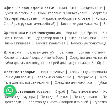
Офисные принадлежности:
Планшеты
Разделители
Ручки на пружине
Ручки гелевые "Пиши-стирай"
Маркеры
Маркеры текстовые
Маркеры /наборы текстовые
Ручки 
Спрей для рук (антимикробный)
Кисточки для макияжа
З
Оргтехника и комплектующие:
Чернила для Epson
Но
Весы напольные
Детектор валют
Счетная машина
Ка
Пленка пищевая
Бумага туалетная
Бумажные полотенца
Для дома:
Бальзам для губ
Белизна
Бритвы и станки
Косметические /подарочные наборы
Средства для мытья п
Губки для мытья посуды
Спрей для рук (антимикробный)
Детские товары:
Часы наручные
Картины для рисовани
Глина для лепки
Карточки обучающие
Раскраска
Песо
Гель для чистки сантехники
Средства для макияжа
Губка
Художественные товары:
Скраб
Таулетное мыло
Х
Пакеты для мусора
Пена для бритья
Пена для ванн
Пе
Прокладки
Средства для чистки ковров и тканей
Рулетка