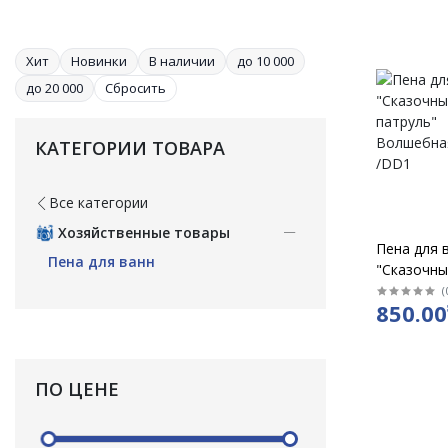
Хит
Новинки
В наличии
до 10 000
до 20 000
Сбросить
КАТЕГОРИИ ТОВАРА
Все категории
Хозяйственные товары
Пена для 
Пена для ванн
"Сказочны
патруль"
(
850.00
Волшебна
/DD1
ПО ЦЕНЕ