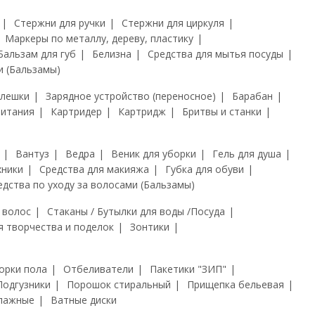
Стержни для ручки
Стержни для циркуля
Маркеры по металлу, дереву, пластику
Бальзам для губ
Белизна
Средства для мытья посуды
и (Бальзамы)
флешки
Зарядное устройство (переносное)
Барабан
питания
Картридер
Картридж
Бритвы и станки
Вантуз
Ведра
Веник для уборки
Гель для душа
хники
Средства для макияжа
Губка для обуви
едства по уходу за волосами (Бальзамы)
 волос
Стаканы / Бутылки для воды /Посуда
я творчества и поделок
Зонтики
орки пола
Отбеливатели
Пакетики "ЗИП"
Подгузники
Порошок стиральный
Прищепка бельевая
лажные
Ватные диски