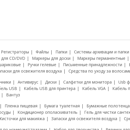
Регистраторы
Файлы
Папки
Системы архивации и папки
 для CD/DVD
Маркеры для доски
Маркеры перманентные
шариковые
Ручки гелевые
Письменные принадлежности
апаски для освежителя воздуха
Средства по уходу за волосам
чники
Антивирус
Диски
Салфетки для монитора
Usb 
бель USB
Кабель USB для принтера
Кабель VGA
Кабель 
Вантуз
Пленка пищевая
Бумага туалетная
Бумажные полотенца
осуды
Кондиционер ополаскиватель
Гель для чистки санте
Кисточки для макияжа
Запаски для освежителя воздуха
Ср
я по номерам/стразами
Набор для творчества
Резинки для