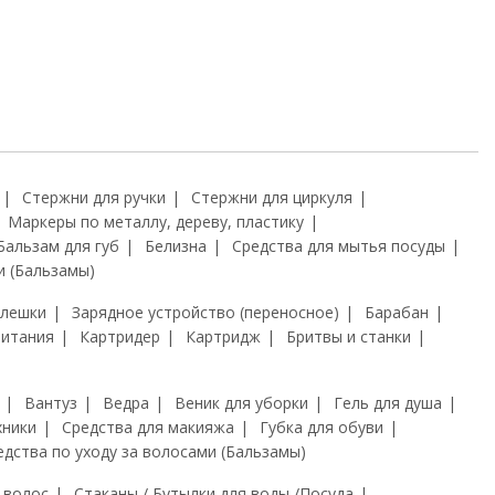
Стержни для ручки
Стержни для циркуля
Маркеры по металлу, дереву, пластику
Бальзам для губ
Белизна
Средства для мытья посуды
и (Бальзамы)
флешки
Зарядное устройство (переносное)
Барабан
питания
Картридер
Картридж
Бритвы и станки
Вантуз
Ведра
Веник для уборки
Гель для душа
хники
Средства для макияжа
Губка для обуви
едства по уходу за волосами (Бальзамы)
 волос
Стаканы / Бутылки для воды /Посуда