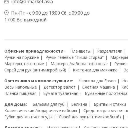
info@a-market.asia
Пн-Пт - с 9:00 до 18:00 Сб. с 09:00 до
17:00 Вс: выходной
Офисные принадлежности:
Планшеты
Разделители
Ручки на пружине
Ручки гелевые "Пиши-стирай"
Маркеры
Маркеры текстовые
Маркеры /наборы текстовые
Ручки 
Спрей для рук (антимикробный)
Кисточки для макияжа
З
Оргтехника и комплектующие:
Чернила для Epson
Но
Весы напольные
Детектор валют
Счетная машина
Ка
Пленка пищевая
Бумага туалетная
Бумажные полотенца
Для дома:
Бальзам для губ
Белизна
Бритвы и станки
Косметические /подарочные наборы
Средства для мытья п
Губки для мытья посуды
Спрей для рук (антимикробный)
Детские товары:
Часы наручные
Картины для рисовани