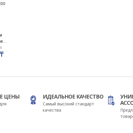
и
ые
 Мила" в
0
)
₸
200
Е ЦЕНЫ
ИДЕАЛЬНОЕ КАЧЕСТВО
УНИ
АСС
для
Самый высокий стандарт
качества
Предл
товар