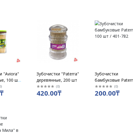
 "Aviora"
Зубочистки "Paterra"
Зубочистки
е, 100 шт
деревянные, 200 шт
бамбуковые Pater
100 шт / 401-782
0
)
(
0
)
(
0
)
₸
420.00₸
200.00₸