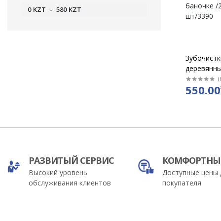
0
KZT
-
580
KZT
Зубочистк
деревянн
"Хозяюшка
(
550.00
баночке /
шт/3390
РАЗВИТЫЙ СЕРВИС
КОМФОРТНЫ
Высокий уровень
Доступные цены 
обслуживания клиентов
покупателя