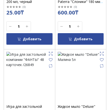
200 мл, черный
Paterra "Слоники" 180 мм /
уп 6 шт /401-879
(
0
)
(
0
)
25.00₸
600.00₸
Добавить
Добавить
Игра для застольной
Жидкое мыло "Deluxe"