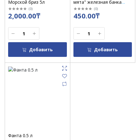
Морской бриз 5л
мята" железная банка
0,45л / уп 24 шт
(
0
)
(
0
)
2,000.00₸
450.00₸
Добавить
Добавить
Фанта 0.5 л