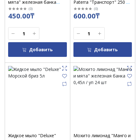
мята" железная банка
Paterra "Транспорт" 250 мл
0,45л / уп 24 шт
/уп 6 шт /401-275
(
0
)
(
0
)
450.00₸
600.00₸
Добавить
Добавить
Жидкое мыло "Deluxe"
Мохито лимонад "Манго и