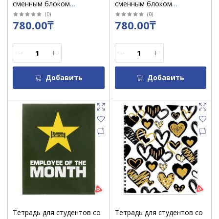
сменным блоком
сменным блоком
SEVENTEEN 8539
SEVENTEEN Secret Garden
(
0
)
(
0
)
780.00₸
780.00₸
8537
Добавить
Добавить
Тетрадь для студентов со
Тетрадь для студентов со