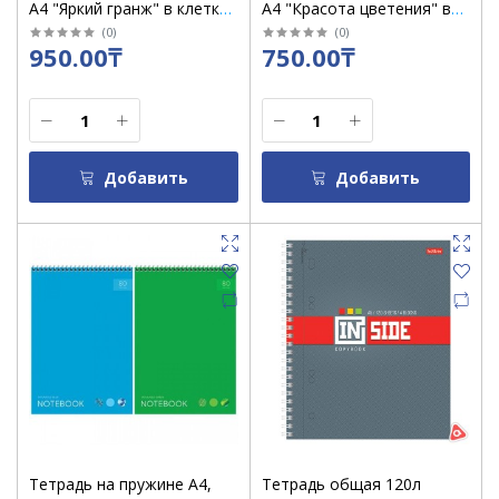
А4 "Яркий гранж" в клетку
А4 "Красота цветения" в
/28096
клетку /066117
(
0
)
(
0
)
950.00₸
750.00₸
Добавить
Добавить
Тетрадь на пружине А4,
Тетрадь общая 120л