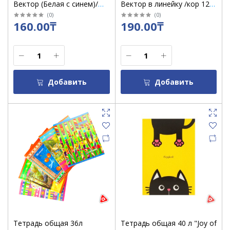
Вектор (Белая с синем)/
Вектор в линейку /кор 120
кор 120
шт
(
0
)
(
0
)
160.00₸
190.00₸
Добавить
Добавить
Тетрадь общая 36л
Тетрадь общая 40 л "Joy of