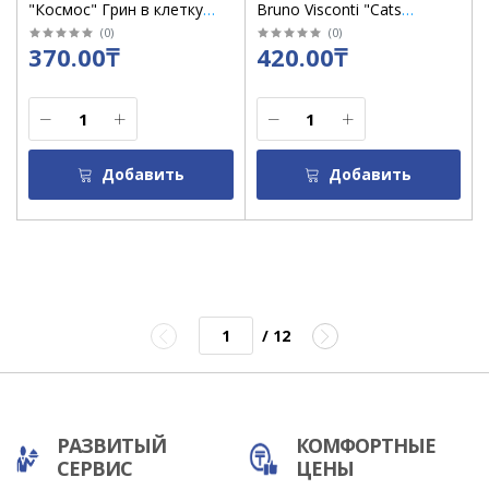
"Космос" Грин в клетку
Bruno Visconti "Cats
/10289/5
company" клетка бежевая
(
0
)
(
0
)
370.00₸
420.00₸
/ 7-40-001/76
Добавить
Добавить
/ 12
РАЗВИТЫЙ
КОМФОРТНЫЕ
СЕРВИС
ЦЕНЫ