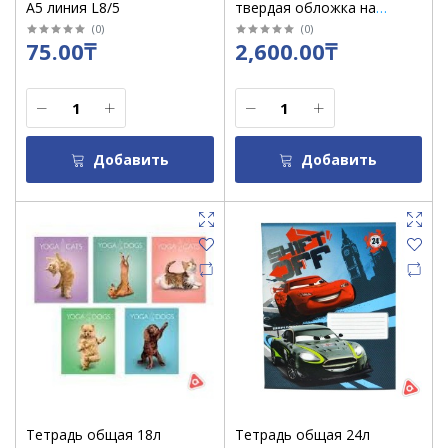
А5 линия L8/5
твердая обложка на
пружине "Мраморная
(
0
)
(
0
)
75.00₸
2,600.00₸
коллекция" клетка / 26111
Добавить
Добавить
Тетрадь общая 18л
Тетрадь общая 24л