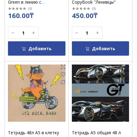
Green в линию с
CopyBook "Ленивцы"
пластиковой обложкой
(
0
)
(
0
)
160.00₸
450.00₸
/08906 /уп 10 шт
Добавить
Добавить
Тетрадь 48л А5 в клетку
Тетрадь А5 общая 48 л