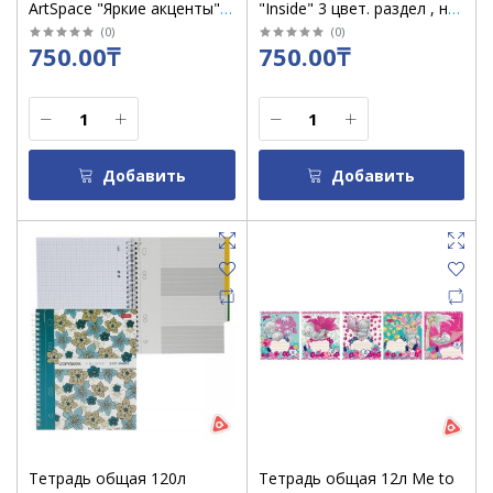
ArtSpace "Яркие акценты",
"Inside" 3 цвет. раздел , на
80 л в клетку /27697
гребне клетка 01622
(
0
)
(
0
)
750.00₸
750.00₸
Добавить
Добавить
Тетрадь общая 120л
Тетрадь общая 12л Me to