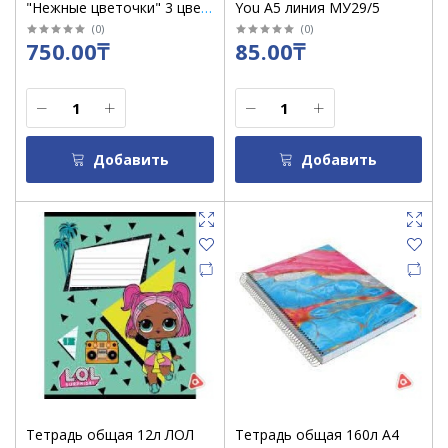
"Нежные цветочки" 3 цвет.
You А5 линия МУ29/5
раздел , перфорация , на
(
0
)
(
0
)
750.00₸
85.00₸
гребне клетка 22032
Добавить
Добавить
Тетрадь общая 12л ЛОЛ
Тетрадь общая 160л А4