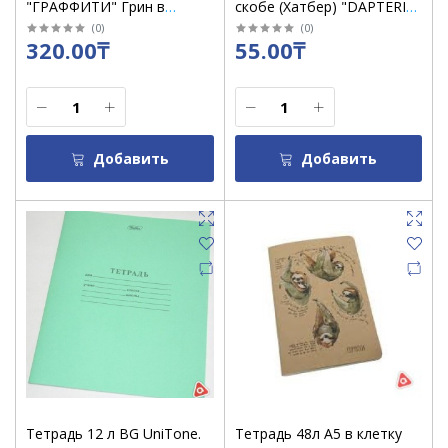
"ГРАФФИТИ" Грин в
скобе (Хатбер) "DAPTERI"
клетку /12987/4
на казахском языке/уп 20
(
0
)
(
0
)
320.00₸
55.00₸
шт
Добавить
Добавить
Тетрадь 12 л BG UniTone.
Тетрадь 48л А5 в клетку