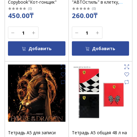
Copybook"Кот-гонщик"
"АВТОстиль" в клетку,
второй блок /27991
(
0
)
(
0
)
450.00₸
260.00₸
Добавить
Добавить
Тетрадь А5 для записи
Тетрадь А5 общая 48 л на