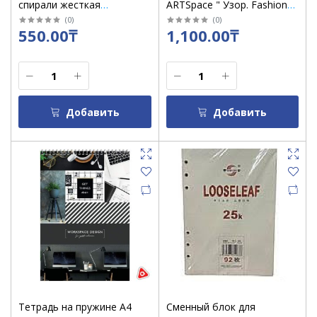
спирали жесткая
ARTSpace " Узор. Fashion
подложка - Notebook
pattent" 80 л твердая
(
0
)
(
0
)
550.00₸
1,100.00₸
9037/2
подложка 27699
Добавить
Добавить
Тетрадь на пружине А4
Сменный блок для