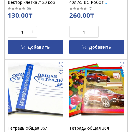
Вектор клетка /120 кор
40л А5 BG Робот
"Физика.Фотосфера" в
(
0
)
(
0
)
130.00₸
260.00₸
клетку /12830
Добавить
Добавить
Тетрадь общая 36л
Тетрадь общая 36л