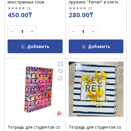
иностранных слов
пружине "Ferrari" в клетку
"Путешествие" в линию, 32
FR29/5
(
0
)
(
0
)
450.00₸
280.00₸
л /67524
Добавить
Добавить
Тетрадь для студентов со
Тетрадь для студентов со