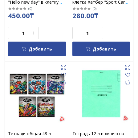
"Hello new day" в клетку
клетка Хатбер "Sport Carsl"
/11056
/24952
(
0
)
(
0
)
450.00₸
280.00₸
Добавить
Добавить
Тетради общая 48 л
Тетрадь 12 л в линию на