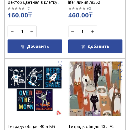
Вектор цветная в клетку /
life" линия /8352
кор 120 шт
(
0
)
(
0
)
160.00₸
460.00₸
Добавить
Добавить
Тетрадь общая 40 л BG
Тетрадь общая 40 л А5