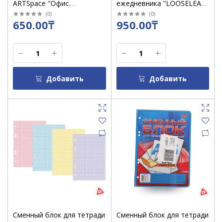
ARTSpace "Офис.
ежедневника "LOOSELEAF"
Workspace design" 80 л
25 K на кольцах 92 листа в
(
0
)
(
0
)
650.00₸
950.00₸
твердая подложка 27703
линию /925
Добавить
Добавить
Сменный блок для тетради
Сменный блок для тетради