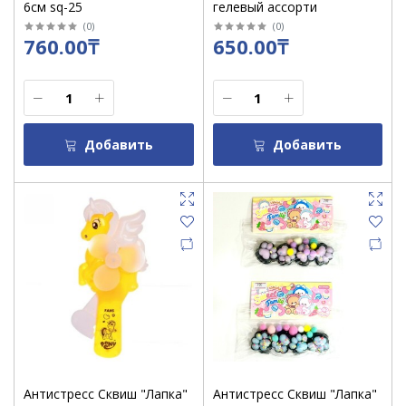
6см sq-25
гелевый ассорти
(
0
)
(
0
)
760.00₸
650.00₸
Добавить
Добавить
Антистресс Сквиш "Лапка"
Антистресс Сквиш "Лапка"