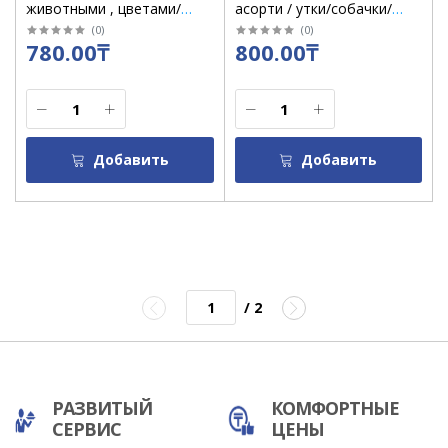
животными , цветами/
асорти / утки/собачки/
смайл 1*12 (средние)
зайки / 1218 / А-5 / 1188
(
0
)
(
0
)
780.00₸
800.00₸
Добавить
Добавить
/ 2
РАЗВИТЫЙ
КОМФОРТНЫЕ
СЕРВИС
ЦЕНЫ