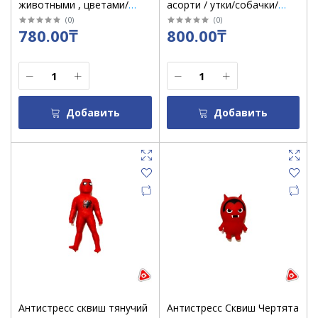
животными , цветами/
асорти / утки/собачки/
смайл 1*12 (средние)
зайки / 1218 / А-5 / 1188
(
0
)
(
0
)
780.00₸
800.00₸
Добавить
Добавить
Антистресс сквиш тянучий
Антистресс Сквиш Чертята