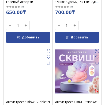
гелевый ассорти
"Микс,Куроми, Китти" /уп
12 шт
(
0
)
(
0
)
650.00₸
700.00₸
Добавить
Добавить
Антистресс" Blow Bubble"N
Антистресс Сквиш "Лапка"