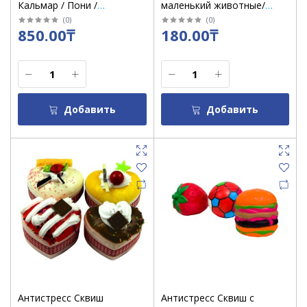
Кальмар / Пони /
маленький животные/
Мороженное
цветочки ассорти
(
0
)
(
0
)
850.00₸
180.00₸
Добавить
Добавить
Антистресс Сквиш
Антистресс Сквиш с