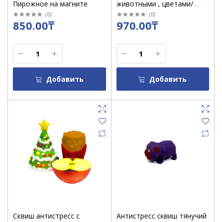
Пирожное на магните
животными , цветами/
смайл 1*12 (большие)
(
0
)
(
0
)
850.00₸
970.00₸
Добавить
Добавить
Сквиш антистресс с
Антистресс сквиш тянучий