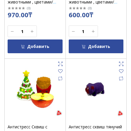
животными , цветами/
животными , цветами/
смайл 1*12 (большие)
смайл 1*12 (маленькие)
(
0
)
(
0
)
970.00₸
600.00₸
Добавить
Добавить
Антистресс Сквиш с
Антистресс сквиш тянучий