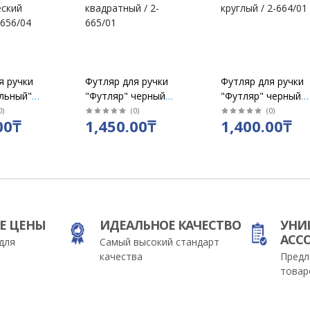
я ручки
Футляр для ручки
Футляр для ручки
льный"
"Футляр" черный
"Футляр" черный
металлический
металлический
0
)
(
0
)
(
0
)
00₸
1,450.00₸
1,400.00₸
ский
квадратный / 2-
круглый / 2-664/01
-656/04
665/01
Е ЦЕНЫ
ИДЕАЛЬНОЕ КАЧЕСТВО
УНИ
АСС
для
Самый высокий стандарт
качества
Предл
товар