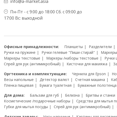
info@a-market.asia
Пн-Пт - с 9:00 до 18:00 Сб. с 09:00 до
17:00 Вс: выходной
Офисные принадлежности:
Планшеты
Разделители
Ручки на пружине
Ручки гелевые "Пиши-стирай"
Маркеры
Маркеры текстовые
Маркеры /наборы текстовые
Ручки 
Спрей для рук (антимикробный)
Кисточки для макияжа
З
Оргтехника и комплектующие:
Чернила для Epson
Но
Весы напольные
Детектор валют
Счетная машина
Ка
Пленка пищевая
Бумага туалетная
Бумажные полотенца
Для дома:
Бальзам для губ
Белизна
Бритвы и станки
Косметические /подарочные наборы
Средства для мытья п
Губки для мытья посуды
Спрей для рук (антимикробный)
Детские товары:
Часы наручные
Картины для рисовани