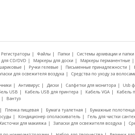
Регистраторы
Файлы
Папки
Системы архивации и папки
 для CD/DVD
Маркеры для доски
Маркеры перманентные
шариковые
Ручки гелевые
Письменные принадлежности
апаски для освежителя воздуха
Средства по уходу за волосам
чники
Антивирус
Диски
Салфетки для монитора
Usb 
бель USB
Кабель USB для принтера
Кабель VGA
Кабель 
Вантуз
Пленка пищевая
Бумага туалетная
Бумажные полотенца
осуды
Кондиционер ополаскиватель
Гель для чистки санте
Кисточки для макияжа
Запаски для освежителя воздуха
Ср
я по номерам/стразами
Набор для творчества
Резинки для