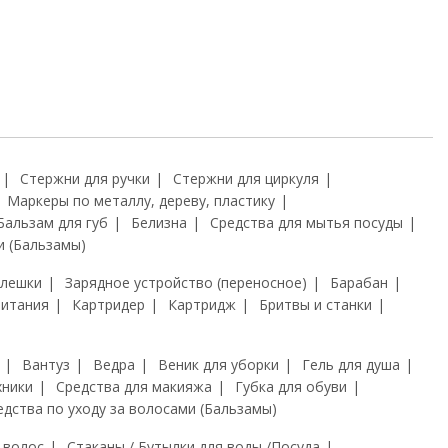
Стержни для ручки
Стержни для циркуля
Маркеры по металлу, дереву, пластику
Бальзам для губ
Белизна
Средства для мытья посуды
и (Бальзамы)
флешки
Зарядное устройство (переносное)
Барабан
питания
Картридер
Картридж
Бритвы и станки
Вантуз
Ведра
Веник для уборки
Гель для душа
хники
Средства для макияжа
Губка для обуви
едства по уходу за волосами (Бальзамы)
 волос
Стаканы / Бутылки для воды /Посуда