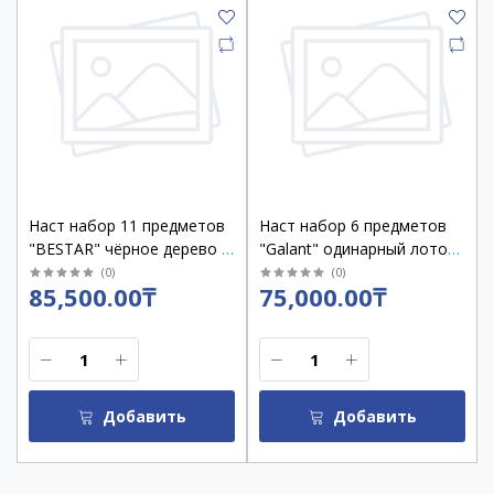
Наст набор 11 предметов
Наст набор 6 предметов
"BESTAR" чёрное дерево с
"Galant" одинарный лоток,
часами /237214
черный дуб /238167
(
0
)
(
0
)
85,500.00₸
75,000.00₸
Добавить
Добавить