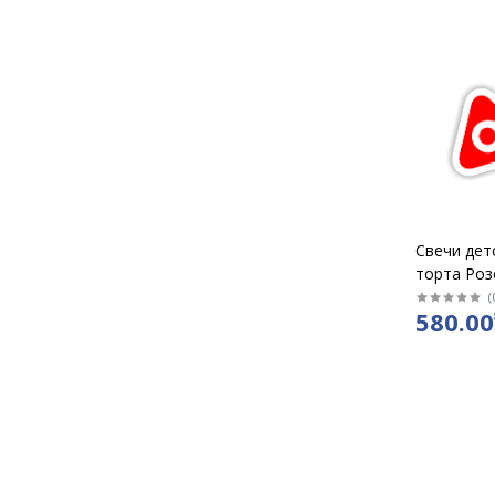
Свечи дет
торта Роз
золото "Ц
(
580.00