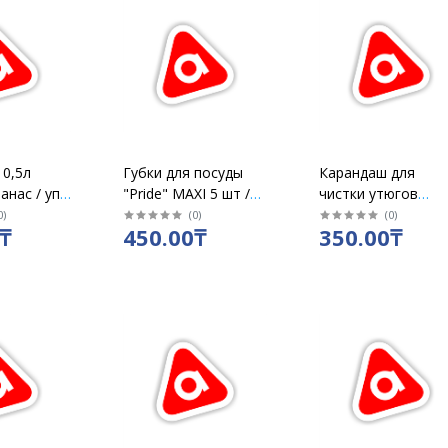
 0,5л
Губки для посуды
Карандаш для
анас / уп
"Pride" MAXI 5 шт /уп
чистки утюгов
/ ГХ-008
"Золушка" 30гр
0
)
(
0
)
(
0
)
₸
450.00₸
350.00₸