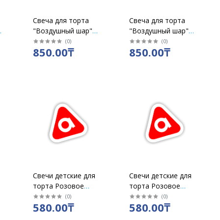
Свеча для торта
Свеча для торта
"Воздушный шар"
"Воздушный шар"
золото "Цифра 4"
золото "Цифра 6"
(
0
)
(
0
)
850.00₸
850.00₸
Свечи детские для
Свечи детские для
торта Розовое
торта Розовое
золото "Цифра 4"
золото "Цифра 5"
(
0
)
(
0
)
580.00₸
580.00₸