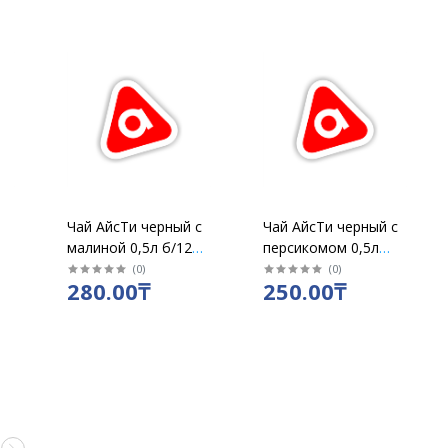
Чай АйсТи черный с
Чай АйсТи черный с
малиной 0,5л б/12
персикомом 0,5л
(ICE-TEA)
б/12 (ICE-TEA)
(
0
)
(
0
)
280.00₸
250.00₸