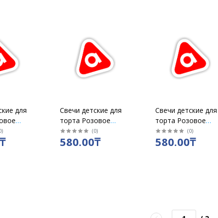
ские для
Свечи детские для
Свечи детские для
овое
торта Розовое
торта Розовое
ифра 7"
золото "Цифра 8"
золото "Цифра 9"
0
)
(
0
)
(
0
)
₸
580.00₸
580.00₸