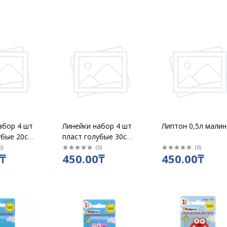
абор 4 шт
Линейки набор 4 шт
Липтон 0,5л малин
убые 20см
пласт голубые 30см
sic / 204
MARGO Classic / 304
0
)
(
0
)
(
0
)
₸
450.00₸
450.00₸