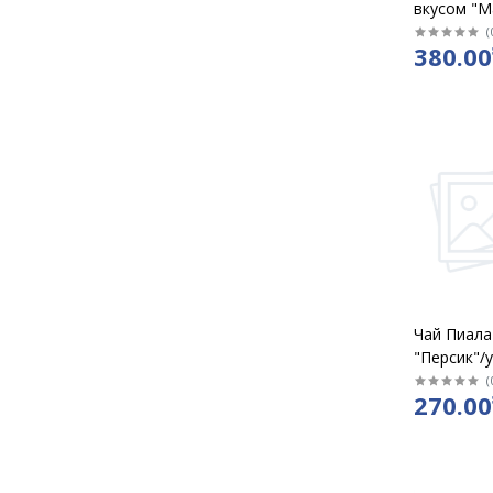
вкусом "М
ананас" ж
(
380.00
Чай Пиала 
"Персик"/у
(
270.00