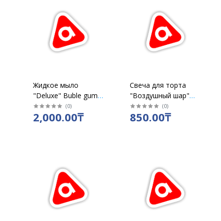
Жидкое мыло
Свеча для торта
"Deluxe" Buble gum
"Воздушный шар"
5л
золото "Цифра 0"
(
0
)
(
0
)
2,000.00₸
850.00₸