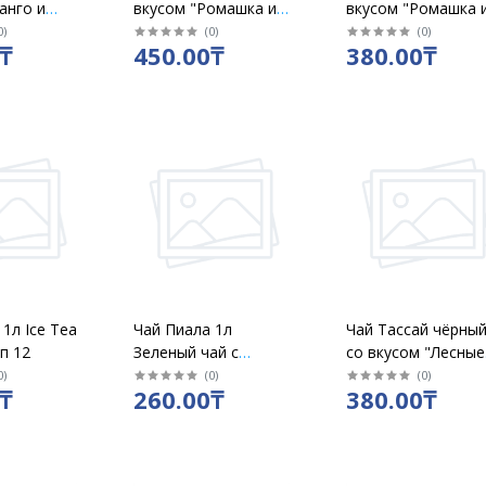
анго и
вкусом "Ромашка и
вкусом "Ромашка 
/б 330мл
манго" 0,5 л/уп 12
манго" ж/б 330мл
0
)
(
0
)
(
0
)
₸
450.00₸
380.00₸
1л Ice Tea
Чай Пиала 1л
Чай Тассай чёрны
п 12
Зеленый чай с
со вкусом "Лесные
лимоном /уп 12 шт
ягоды" 0.5 л/уп12
0
)
(
0
)
(
0
)
₸
260.00₸
380.00₸