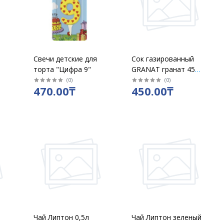
Свечи детские для
Сок газированный
торта "Цифра 9"
GRANAT гранат 450
мл /бл 24 шт
(
0
)
(
0
)
470.00₸
450.00₸
Чай Липтон 0,5л
Чай Липтон зеленый