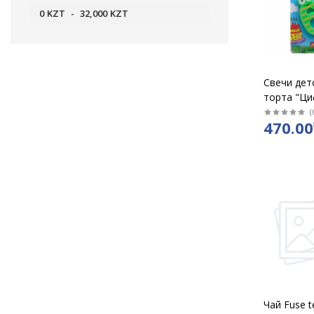
0
KZT
-
32,000
KZT
Свечи дет
торта "Ци
(
470.00
Чай Fuse t