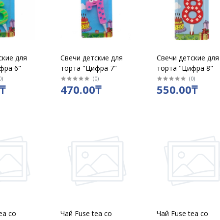
ские для
Свечи детские для
Свечи детские для
фра 6"
торта "Цифра 7"
торта "Цифра 8"
0
)
(
0
)
(
0
)
₸
470.00₸
550.00₸
ea со
Чай Fuse tea со
Чай Fuse tea со