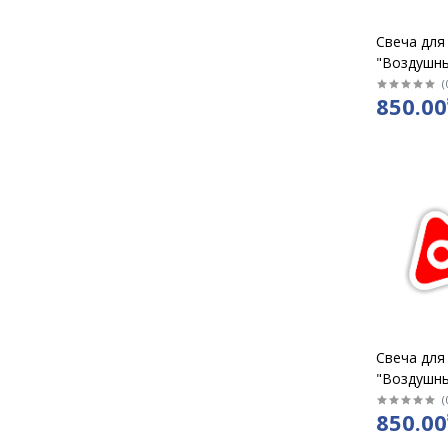
Свеча для
"Воздушн
золото "Ц
(
850.00
Свеча для
"Воздушн
золото "Ц
(
850.00