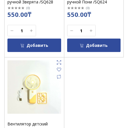
ручной Зверята /SQ628
ручной Пони /SQ624
(
0
)
(
0
)
550.00₸
550.00₸
Добавить
Добавить
Вентилятор детский