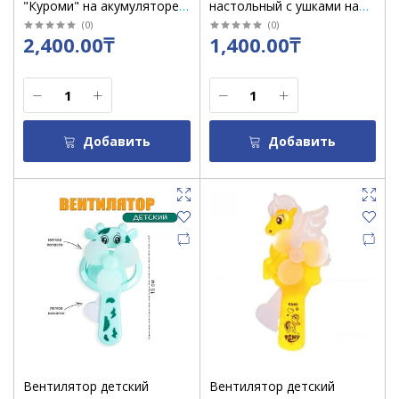
"Куроми" на акумуляторе с
настольный с ушками на
туманом в коробке/8201-D
акумуляторе в
(
0
)
(
0
)
2,400.00₸
1,400.00₸
коробке/6827
Добавить
Добавить
Вентилятор детский
Вентилятор детский