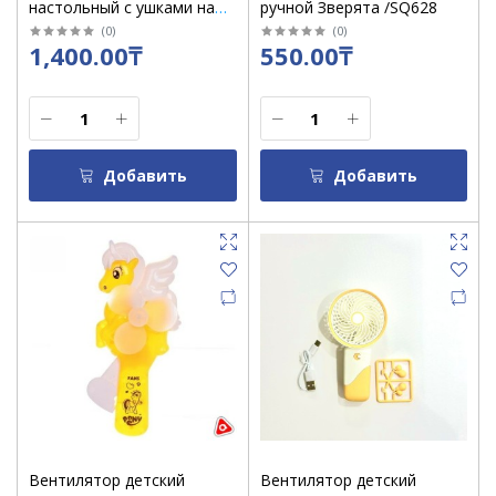
настольный с ушками на
ручной Зверята /SQ628
акумуляторе в
(
0
)
(
0
)
1,400.00₸
550.00₸
коробке/6827
Добавить
Добавить
Вентилятор детский
Вентилятор детский