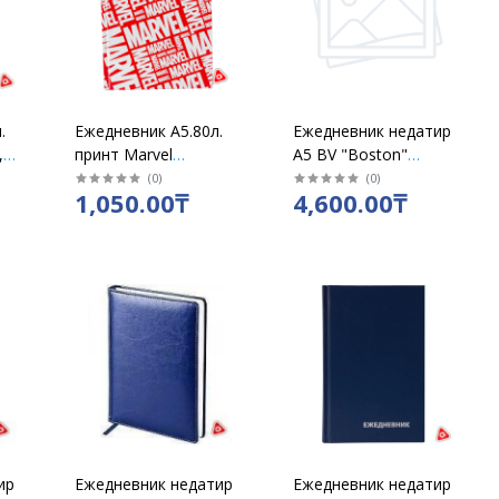
.
Ежедневник А5.80л.
Ежедневник недатир
,
принт Marvel
А5 BV "Boston"
тв.обложка, глянец
черный, оранжевый
(
0
)
(
0
)
1,050.00₸
4,600.00₸
/9304205
/9304208
обрез/ 3-228/20
ир
Ежедневник недатир
Ежедневник недатир