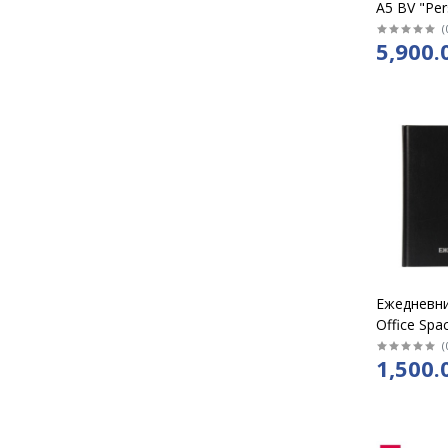
А5 BV "Pe
темно сини
(
5,900.
680/01
Ежедневни
Office Spa
"Бумвинил
(
1,500.
черный 13