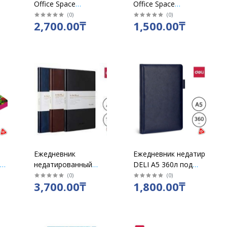
Office Space
Office Space
л
"Nebraska" А5 136 л
"Бумвинил" А5 160 л
(
0
)
(
0
)
2,700.00₸
1,500.00₸
синий 12819
синий 1326
Ежедневник
Ежедневник недатир
,
недатированный
DELI А5 360л под
"DELI" A5 в линию
кожу в линию синий
(
0
)
(
0
)
3,700.00₸
1,800.00₸
) ,
мягкая обложка,
/22298
ассорти, 160 стр
/258