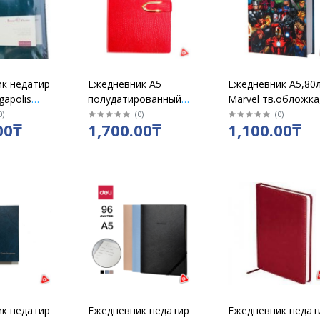
к недатир
Ежедневник А5
Ежедневник А5,80л
apolis
полудатированный
Marvel тв.обложка
еный /3-
кожзам в линию, 192
глянец
0
)
(
0
)
(
0
)
00₸
1,700.00₸
1,100.00₸
л, ассорти
/9304209/9304210
к недатир
Ежедневник недатир
Ежедневник недат