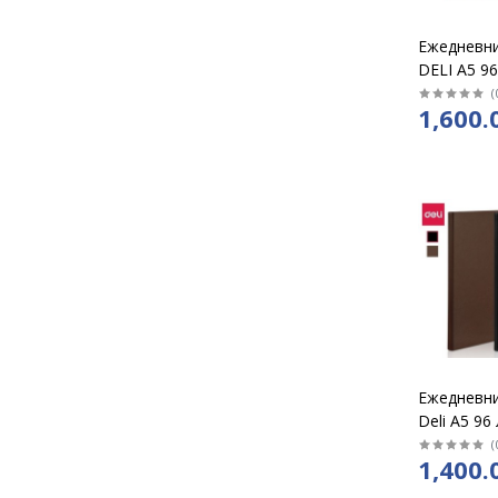
Ежедневни
DELI А5 96
резинке в 
(
1,600.
N039
Ежедневни
Deli А5 96
на резинке
(
1,400.
N112G