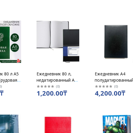
к 80 л А5
Ежедневник 80 л,
Ежедневник А4
Трудовая
недатированный А5
полудатированны
 мягкой
DELI черный мягкая
под кожу черн/син
0
)
(
0
)
(
0
)
₸
1,200.00₸
4,200.00₸
обложка, в линию /
7901