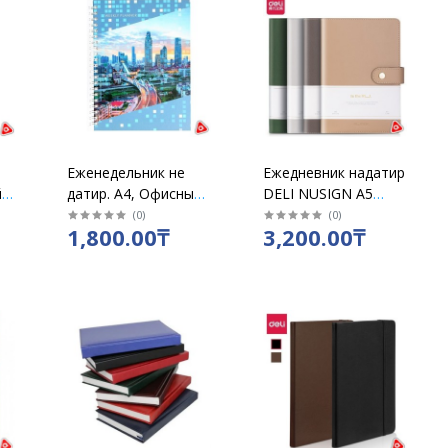
Еженедельник не
Ежедневник надатир
й
датир. А4, Офисный
DELI NUSIGN А5
стиль "Вечерний
120л в линию на
(
0
)
(
0
)
1,800.00₸
3,200.00₸
,
мегаполис", 72л,
кнопке ассорти
7201 на спирали
/NS299