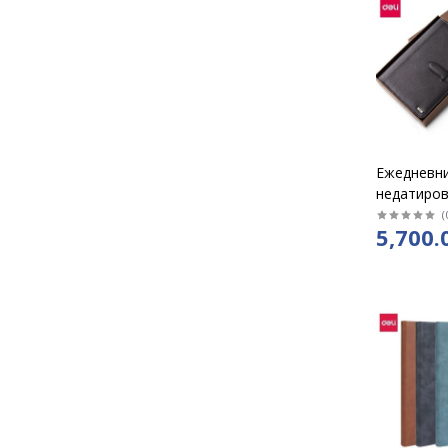
Ежедневн
недатиров
"DELI" кож
(
5,700.
кольцах, с
ремешком,
в линию /