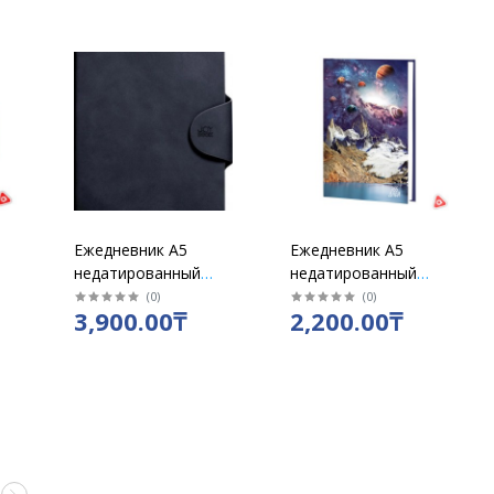
/
Ежедневник А5
Ежедневник А5
недатированный
недатированный
"SNAP BOOK" в
"Новая планета" в
(
0
)
(
0
)
3,900.00₸
2,200.00₸
линию,136 л, синий
клетку,192 л /7131
цвет /467049