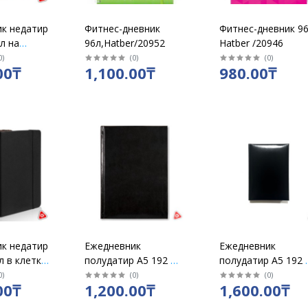
к недатир
Фитнес-дневник
Фитнес-дневник 96
л на
96л,Hatber/20952
Hatber /20946
линию /
0
)
(
0
)
(
0
)
00₸
1,100.00₸
980.00₸
к недатир
Ежедневник
Ежедневник
 л в клетку
полудатир А5 192 л
полудатир А5 192 
 черный /
в линию под кожу,
в линию
0
)
(
0
)
(
0
)
00₸
1,200.00₸
1,600.00₸
цвет листов белый,
однотонный под
ассорти (черный,
кожу, цвет листов