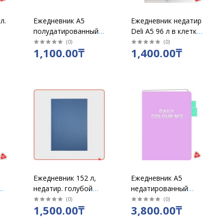
л.
Ежедневник А5
Ежедневник недатир
полудатированный
Deli А5 96 л в клетку
бумвинил в линию
на резинке
(
0
)
(
0
)
1,100.00₸
1,400.00₸
192 л, ассорти
коричневый / N112
Ежедневник 152 л,
Ежедневник А5
л
недатир. голубой
недатированный
Тенгиз/100В
"COLOR NO2" в
(
0
)
(
0
)
1,500.00₸
3,800.00₸
линейку,136 л,
фиолетовый /11803