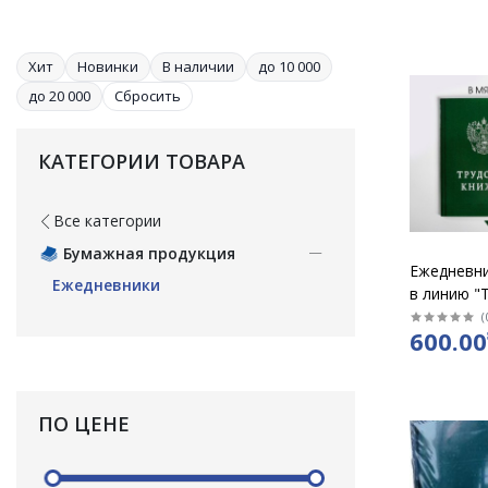
Хит
Новинки
В наличии
до 10 000
до 20 000
Сбросить
КАТЕГОРИИ ТОВАРА
Все категории
Бумажная продукция
Ежедневни
Ежедневники
в линию "
книжка" в
(
600.00
обложке
ПО ЦЕНЕ