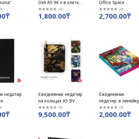
rsona"
Deli А5 96 л в клетку
Office Space
й / 3-
на резинке мягкий
"Nebraska" А5 136 
0
)
(
0
)
(
0
)
00₸
1,800.00₸
2,700.00₸
асcорти / N002
бордовый 12825
к недатир
Ежедневник недатир
Ежедневник
ce
на кольцах А5 BV
недатир. в линейку
" А5 160 л
"Selebtity Journal"
формат А6+, 128л,
0
)
(
0
)
(
0
)
00₸
9,500.00₸
2,000.00₸
28
200 стр, в клетку /3-
иск.кожа, (In bloom
602
Пейзаж 2801