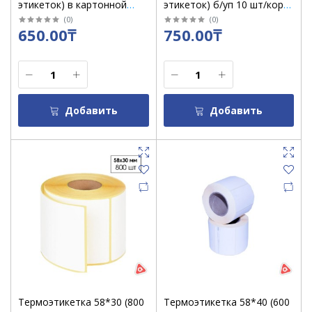
этикеток) в картонной
этикеток) б/уп 10 шт/кор
втулке
50 шт/ 60 шт/ 72 шт в
(
0
)
(
0
)
650.00₸
750.00₸
картонной втулке в кор
Добавить
Добавить
Термоэтикетка 58*30 (800
Термоэтикетка 58*40 (600