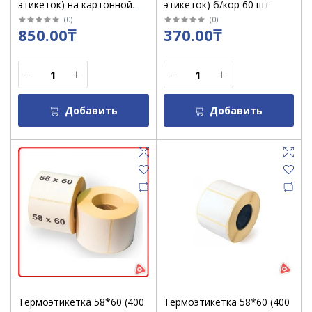
этикеток) на картонной
этикеток) б/кор 60 шт
фтулке /кор 50 шт/10 шт в
(
0
)
(
0
)
850.00₸
370.00₸
уп
Добавить
Добавить
Термоэтикетка 58*60 (400
Термоэтикетка 58*60 (400