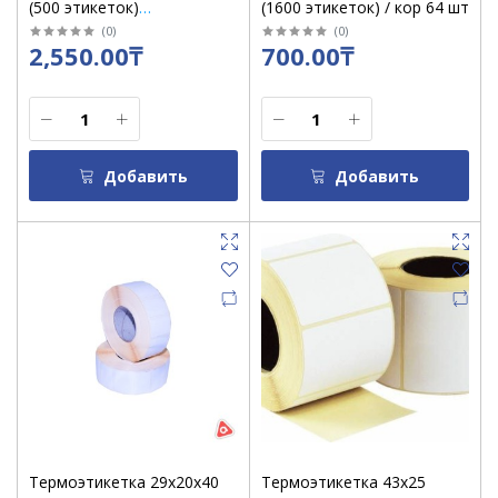
(500 этикеток)
(1600 этикеток) / кор 64 шт
(полипропилен) глянец,
(
0
)
(
0
)
2,550.00₸
700.00₸
водоустойчивые /кор 20
шт
Добавить
Добавить
Термоэтикетка 29х20х40
Термоэтикетка 43х25