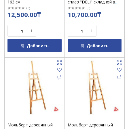
163 см
сплав "DELI" складной в
чехле (ножки) /73880
(
0
)
(
0
)
12,500.00₸
10,700.00₸
Добавить
Добавить
Мольберт деревянный
Мольберт деревянный