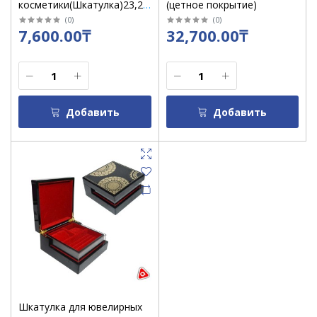
косметики(Шкатулка)23,2х10х5,6см
(цетное покрытие)
прозрачный /6945250
(
0
)
(
0
)
7,600.00₸
32,700.00₸
Добавить
Добавить
Шкатулка для ювелирных