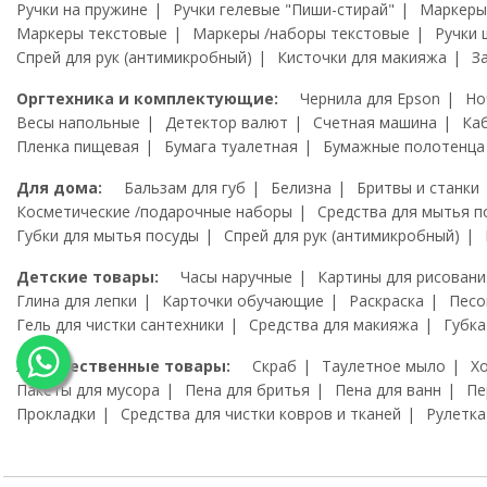
Ручки на пружине
Ручки гелевые "Пиши-стирай"
Маркеры
Маркеры текстовые
Маркеры /наборы текстовые
Ручки 
Спрей для рук (антимикробный)
Кисточки для макияжа
З
Оргтехника и комплектующие:
Чернила для Epson
Но
Весы напольные
Детектор валют
Счетная машина
Ка
Пленка пищевая
Бумага туалетная
Бумажные полотенца
Для дома:
Бальзам для губ
Белизна
Бритвы и станки
Косметические /подарочные наборы
Средства для мытья п
Губки для мытья посуды
Спрей для рук (антимикробный)
Детские товары:
Часы наручные
Картины для рисовани
Глина для лепки
Карточки обучающие
Раскраска
Песо
Гель для чистки сантехники
Средства для макияжа
Губка
Художественные товары:
Скраб
Таулетное мыло
Х
Пакеты для мусора
Пена для бритья
Пена для ванн
Пе
Прокладки
Средства для чистки ковров и тканей
Рулетка