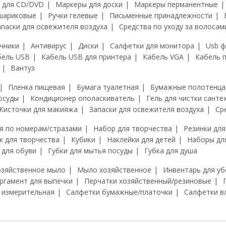
 для CD/DVD
Маркеры для доски
Маркеры перманентные
шариковые
Ручки гелевые
Письменные принадлежности
апаски для освежителя воздуха
Средства по уходу за волосам
чники
Антивирус
Диски
Салфетки для монитора
Usb 
бель USB
Кабель USB для принтера
Кабель VGA
Кабель 
Вантуз
Пленка пищевая
Бумага туалетная
Бумажные полотенца
осуды
Кондиционер ополаскиватель
Гель для чистки санте
Кисточки для макияжа
Запаски для освежителя воздуха
Ср
я по номерам/стразами
Набор для творчества
Резинки для
к для творчества
Кубики
Наклейки для детей
Наборы дл
 для обуви
Губки для мытья посуды
Губка для душа
озяйственное мыло
Мыло хозяйственное
Инвентарь для уб
ргамент для выпечки
Перчатки хозяйственный/резиновые
 измерительная
Салфетки бумажные/платочки
Салфетки в