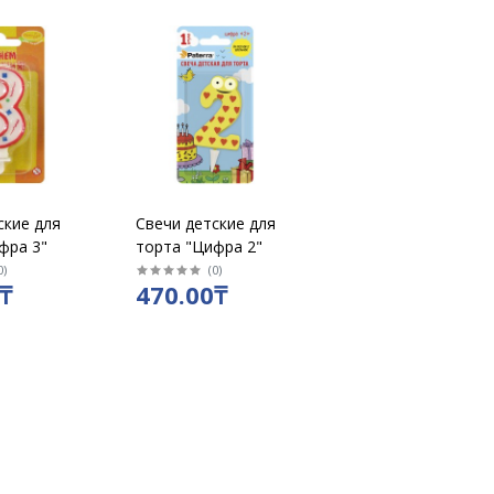
ские для
Свечи детские для
фра 3"
торта "Цифра 2"
0
)
(
0
)
₸
470.00₸