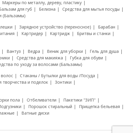
Маркеры по металлу, дереву, пластику
Бальзам для губ
Белизна
Средства для мытья посуды
и (Бальзамы)
флешки
Зарядное устройство (переносное)
Барабан
питания
Картридер
Картридж
Бритвы и станки
Вантуз
Ведра
Веник для уборки
Гель для душа
хники
Средства для макияжа
Губка для обуви
едства по уходу за волосами (Бальзамы)
 волос
Стаканы / Бутылки для воды /Посуда
я творчества и поделок
Зонтики
орки пола
Отбеливатели
Пакетики "ЗИП"
Подгузники
Порошок стиральный
Прищепка бельевая
лажные
Ватные диски