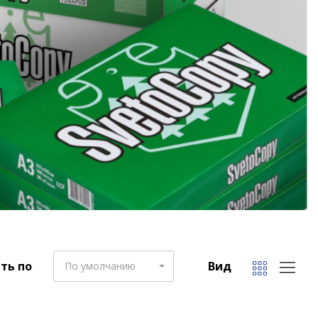
ть по
Вид
По умолчанию