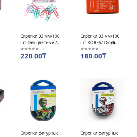
Скрепки 33 мм/100
Скрепки 33 мм/100
шт Deli цветные /
шт KORES/ Dingli
39716
/Paper clips у/10
(
0
)
(
0
)
220.00₸
180.00₸
Скрепки фигурные
Скрепки фигурные