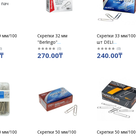
9 мм/100
Скрепки 32 мм
Скрепки 33 мм/100
"Berlingo"
шт DELI
ванные
треугольные с
никелированные
0
)
(
0
)
(
0
)
₸
270.00₸
240.00₸
0 пач
отогнутым носиком
39712 / у 10 пач
/100 шт /ВК3210n
0 мм/100
Скрепки 50 мм/100
Скрепки 50 мм/100