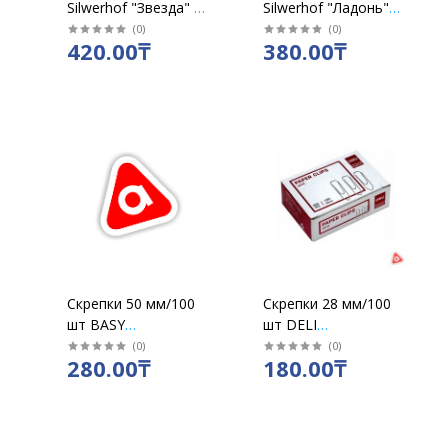
Silwerhof "Звезда" 20
Silwerhof "Ладонь"
шт /493003
20 шт /493001
(
0
)
(
0
)
420.00₸
380.00₸
Скрепки 50 мм/100
Скрепки 28 мм/100
шт BASY
шт DELI
3
оцинкованные 1550
никелированные
(
0
)
(
0
)
280.00₸
180.00₸
/ уп10 шт
39719 / у 10 пач