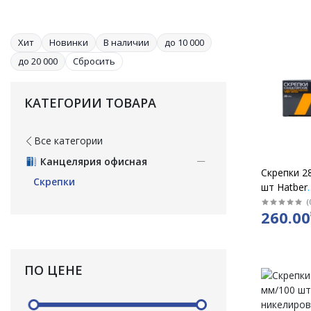
Хит
Новинки
В наличии
до 10 000
до 20 000
Сбросить
КАТЕГОРИИ ТОВАРА
Все категории
Канцелярия офисная
Скрепки 2
Скрепки
шт Hatber
полосатые
(
260.00
28070 / уп
ПО ЦЕНЕ