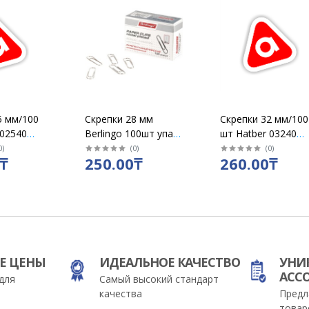
5 мм/100
Скрепки 28 мм
Скрепки 32 мм/100
 02540
Berlingo 100шт упак
шт Hatber 03240
ые с
/2511
треугольные/ упак
0
)
(
0
)
(
0
)
₸
250.00₸
260.00₸
 носиком/
10
Е ЦЕНЫ
ИДЕАЛЬНОЕ КАЧЕСТВО
УНИ
АСС
для
Самый высокий стандарт
качества
Предл
товар