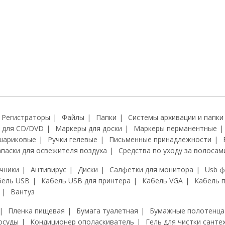
Регистраторы
Файлы
Папки
Системы архивации и папки
 для CD/DVD
Маркеры для доски
Маркеры перманентные
шариковые
Ручки гелевые
Письменные принадлежности
апаски для освежителя воздуха
Средства по уходу за волосам
чники
Антивирус
Диски
Салфетки для монитора
Usb 
бель USB
Кабель USB для принтера
Кабель VGA
Кабель 
Вантуз
Пленка пищевая
Бумага туалетная
Бумажные полотенца
осуды
Кондиционер ополаскиватель
Гель для чистки санте