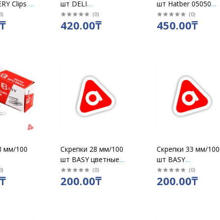
RY Clips &
шт DELI
шт Hatber 05050
ные
никелированные
круглые
0
)
(
0
)
(
0
)
₸
420.00₸
450.00₸
39713 / у 10 пач
никелированные
8 мм/100
Скрепки 28 мм/100
Скрепки 33 мм/100
шт BASY цветные
шт BASY
ные 1528
1228 / уп10 шт
оцинкованные 153
0
)
(
0
)
(
0
)
₸
200.00₸
200.00₸
/ уп10 шт