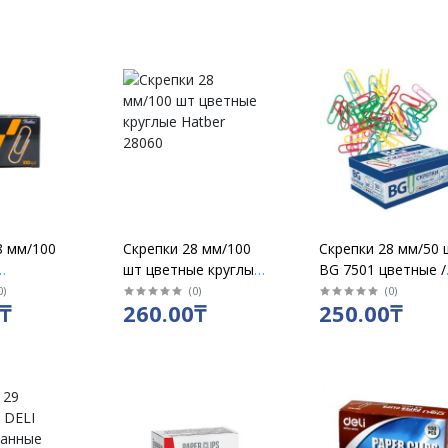
8 мм/100
Скрепки 28 мм/100
Скрепки 28 мм/50 
шт цветные круглые
BG 7501 цветные /
 круглые
Hatber 28060
уп 10 шт
0
)
(
0
)
(
0
)
₸
260.00₸
250.00₸
ак 10