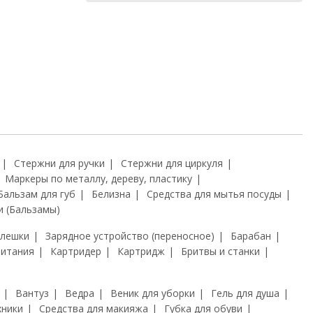
Стержни для ручки
Стержни для циркуля
Маркеры по металлу, дереву, пластику
Бальзам для губ
Белизна
Средства для мытья посуды
и (Бальзамы)
флешки
Зарядное устройство (переносное)
Барабан
питания
Картридер
Картридж
Бритвы и станки
Вантуз
Ведра
Веник для уборки
Гель для душа
хники
Средства для макияжа
Губка для обуви