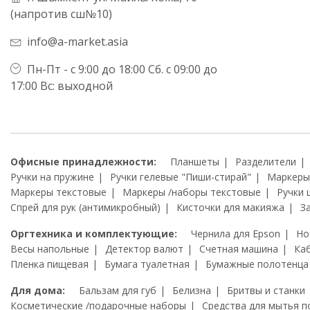
(напротив сш№10)
info@a-market.asia
Пн-Пт - с 9:00 до 18:00 Сб. с 09:00 до
17:00 Вс: выходной
Офисные принадлежности:
Планшеты
Разделители
Ручки на пружине
Ручки гелевые "Пиши-стирай"
Маркеры
Маркеры текстовые
Маркеры /наборы текстовые
Ручки 
Спрей для рук (антимикробный)
Кисточки для макияжа
З
Оргтехника и комплектующие:
Чернила для Epson
Но
Весы напольные
Детектор валют
Счетная машина
Ка
Пленка пищевая
Бумага туалетная
Бумажные полотенца
Для дома:
Бальзам для губ
Белизна
Бритвы и станки
Косметические /подарочные наборы
Средства для мытья п