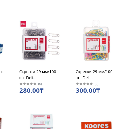
шт
Скрепки 29 мм/100
Скрепки 29 мм/100
шт Deli
шт Deli
канцелярские /упак
канцелярские
(
0
)
(
0
)
280.00₸
300.00₸
/0025
цветные в пластик
боксе /0024