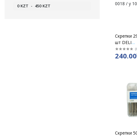
0
KZT
-
450
KZT
Скрепки 2
шт DELI
никелиро
(
240.00
0018 / у 1
Скрепки 5