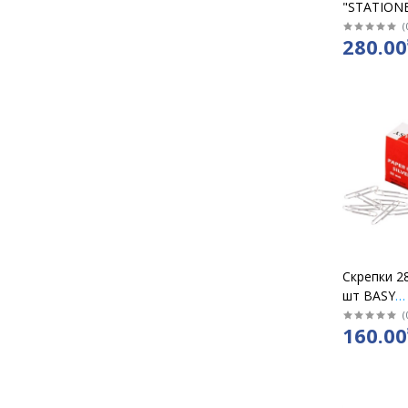
"STATIONЕ
Pins цвет
(
280.00
Скрепки 2
шт BASY
оцинкован
(
160.00
/ уп10 шт