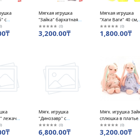
рушка
Мягкая игрушка
Мягкая игрушка
" с
"Зайка" бархатная
"Хаги Ваги" 40 см,
 см
30 см с клубничкой
ассорти
0
)
(
0
)
(
0
)
00₸
3,200.00₸
1,800.00₸
ушка
Мягк. игрушка
Мягк. игрушка Зай
" лежачий
"Динозавр" с
сплюшка в платье
0см /
пледом 50см / 6155
43 см
0
)
(
0
)
(
0
)
00₸
6,800.00₸
3,200.00₸