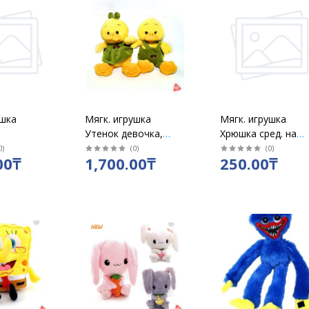
ушка
Мягк. игрушка
Мягк. игрушка
Утенок девочка,
Хрюшка сред. на
иком ,
мальчик (муз)
липучке
0
)
(
0
)
(
0
)
00₸
1,700.00₸
250.00₸
ая 22 см