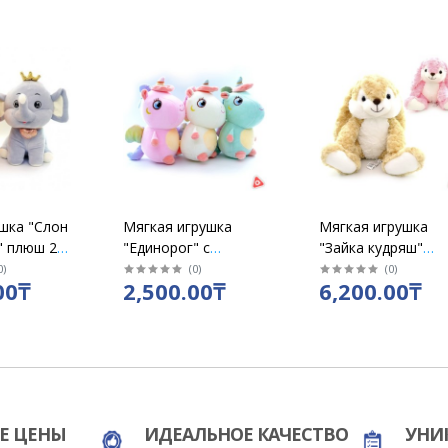
ушка "Слон
Мягкая игрушка
Мягкая игрушка
" плюш 21
"Единорог" с
"Зайка кудряш"
крылышками,
бежевый, высота 
0
)
(
0
)
(
0
)
00₸
2,500.00₸
6,200.00₸
высота 26 см
см
Е ЦЕНЫ
ИДЕАЛЬНОЕ КАЧЕСТВО
УНИ