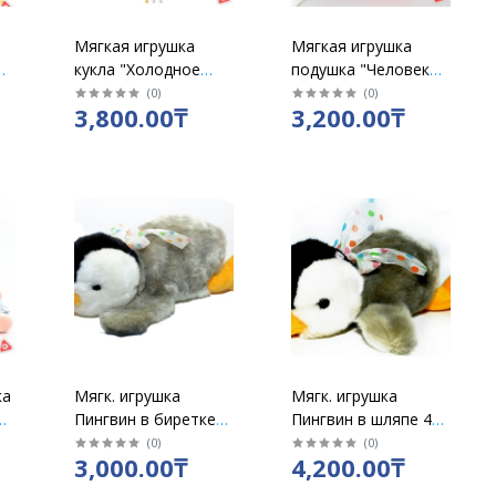
Мягкая игрушка
Мягкая игрушка
кукла "Холодное
подушка "Человек
сердце" 37 см
паук" / 7771
(
0
)
(
0
)
3,800.00₸
3,200.00₸
ка
Мягк. игрушка
Мягк. игрушка
Пингвин в биретке
Пингвин в шляпе 40
28 см
см / ZM55
(
0
)
(
0
)
3,000.00₸
4,200.00₸