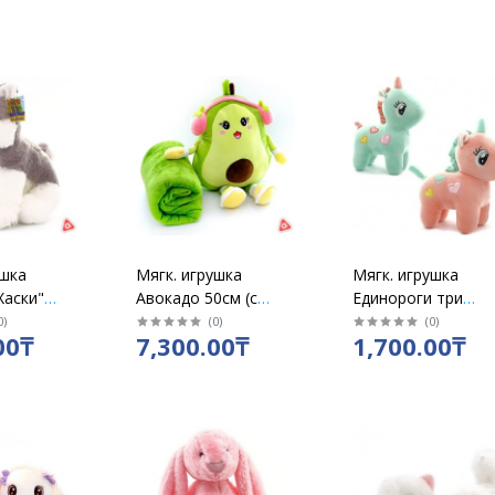
ушка
Мягк. игрушка
Мягк. игрушка
Хаски"
Авокадо 50см (с
Единороги три
 см
пледом)
сердца 27см
0
)
(
0
)
(
0
)
00₸
7,300.00₸
1,700.00₸