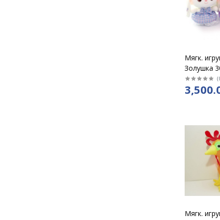
Мягк. игр
Золушка 3
(
3,500.
Мягк. игр