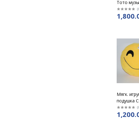
Тото муз
средн
(
1,800.
Мягк. игр
подушка С
желтый, с
(
1,200.
цвет)