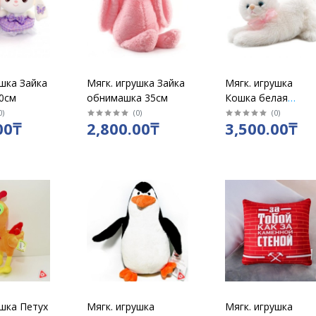
ушка Зайка
Мягк. игрушка Зайка
Мягк. игрушка
0см
обнимашка 35см
Кошка белая
лежачая
0
)
(
0
)
(
0
)
00₸
2,800.00₸
3,500.00₸
музыкальная 38см
ушка Петух
Мягк. игрушка
Мягк. игрушка