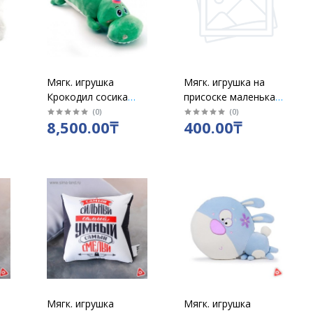
Мягк. игрушка
Мягк. игрушка на
Крокодил сосика
присоске маленькая
110см
Тигренок
(
0
)
(
0
)
8,500.00₸
400.00₸
Мягк. игрушка
Мягк. игрушка