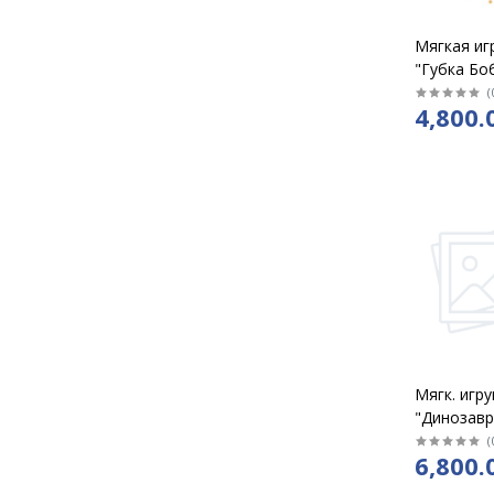
Мягкая иг
"Губка Боб
ногами, 43
(
4,800.
Мягк. игр
"Динозавр
с пледом 7
(
6,800.
6162