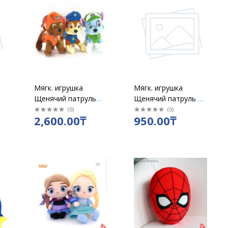
Мягк. игрушка
Мягк. игрушка
Щенячий патруль
Щенячий патруль на
большие 02
батарейках 2004-6
(
0
)
(
0
)
2,600.00₸
950.00₸