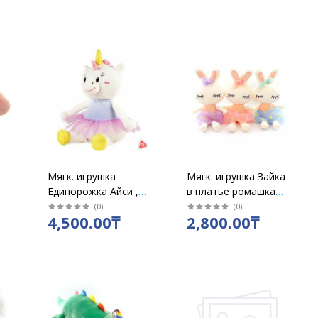
Мягк. игрушка
Мягк. игрушка Зайка
Единорожка Айси ,
в платье ромашка
музыкальная 20см /
38см
(
0
)
(
0
)
4,500.00₸
2,800.00₸
МР-122019-8