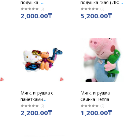
подушка -
подушка "Заяц ЛЮК"
антистресс "Самый
30 см / 0679
(
0
)
(
0
)
2,000.00₸
5,200.00₸
сильный" 25х25 см /
9351
Мягк. игрушка с
Мягк. игрушка
пайетками
Свинка Пеппа
маленькая ассорти/
(
0
)
(
0
)
2,200.00₸
1,200.00₸
китти/единороги/
дракончик/зайка в
платье