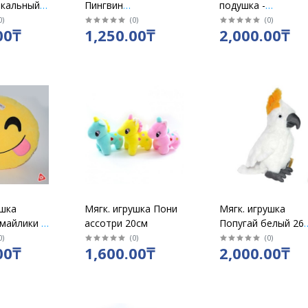
ыкальный
Пингвин
подушка -
(Мадагаскар)
антистресс "За
0
)
(
0
)
(
0
)
00₸
1,250.00₸
2,000.00₸
тобой как за
каменной стеной"
25х25 см / 9320
ушка
Мягк. игрушка Пони
Мягк. игрушка
майлики (
ассотри 20см
Попугай белый 26
иреневый
см
0
)
(
0
)
(
0
)
00₸
1,600.00₸
2,000.00₸