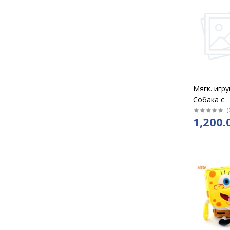
Мягк. игр
Собака с
колокольч
(
1,200.
музыкальн