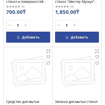
стёкол и поверхностей
стёкол "Мистер Мускул"
"Выгодная Уборка" 500 мл
750 мл с уксусом
(
0
)
(
0
)
700.00₸
1,850.00₸
яблока /кор 20 шт
Добавить
Добавить
Средство для мытья
Запаска для мытья стекол