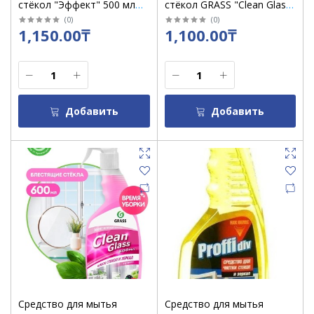
стёкол "Эффект" 500 мл
стёкол GRASS "Clean Glass"
Лимонная свежесть
"Голубая лагуна" флакон
(
0
)
(
0
)
1,150.00₸
1,100.00₸
600 мл /кор 8 шт
Добавить
Добавить
Средство для мытья
Средство для мытья