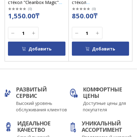
стёкол "Cleanbox Magic"
стёкол
500 мл/5147
"Effe"профессиональное
(
0
)
(
0
)
1,550.00₸
850.00₸
600 мл /1109
Добавить
Добавить
РАЗВИТЫЙ
КОМФОРТНЫЕ
СЕРВИС
ЦЕНЫ
Высокий уровень
Доступные цены для
обслуживания клиентов
покупателя
ИДЕАЛЬНОЕ
УНИКАЛЬНЫЙ
КАЧЕСТВО
АССОРТИМЕНТ