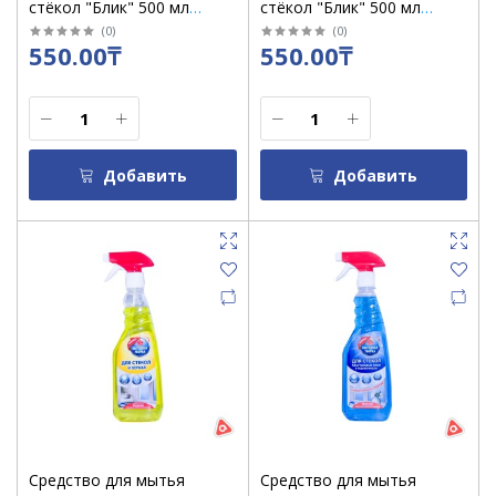
стёкол "Блик" 500 мл
стёкол "Блик" 500 мл
"Морская свежесть"/кор
"Сочный лимон" /кор 12 шт
(
0
)
(
0
)
550.00₸
550.00₸
12 шт
Добавить
Добавить
Средство для мытья
Средство для мытья