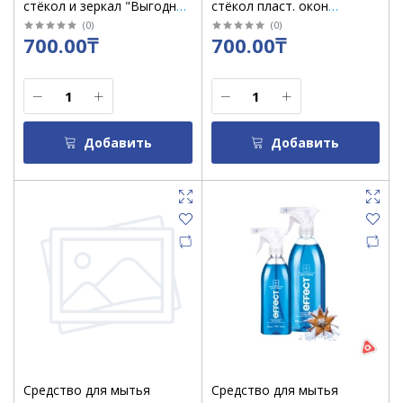
стёкол и зеркал "Выгодная
стёкол пласт. окон
Уборка" 500 мл лимон /
"Выгодная Уборка" 500 мл
(
0
)
(
0
)
700.00₸
700.00₸
кор 20 шт
морская свежесть /кор 20
шт
Добавить
Добавить
Средство для мытья
Средство для мытья