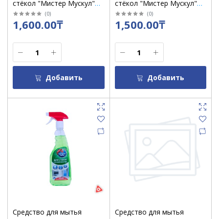
стёкол "Мистер Мускул"
стёкол "Мистер Мускул"
530 мл Лаванда /кор 12 шт
530 мл После дождя /кор
(
0
)
(
0
)
1,600.00₸
1,500.00₸
12 шт
Добавить
Добавить
Средство для мытья
Средство для мытья