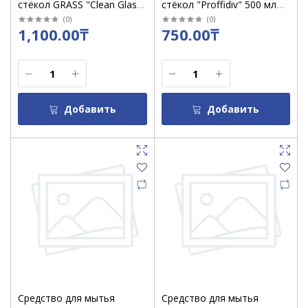
стёкол GRASS "Clean Glass"
стёкол "Proffidiv" 500 мл
"Лесные ягоды" флакон
лимон
(
0
)
(
0
)
1,100.00₸
750.00₸
600 мл
Добавить
Добавить
Средство для мытья
Средство для мытья