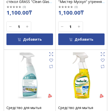
стёкол GRASS "Clean Glass"
"Мистер Мускул" утренняя
"Супер блеск" флакон 600
роса 530 мл/кор 12 шт
(
0
)
(
0
)
1,100.00₸
1,100.00₸
мл
Добавить
Добавить
Средство для мытья
Средство для мытья