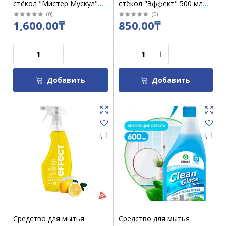
стёкол "Мистер Мускул"
стёкол "Эффект" 500 мл
530 мл Утренняя роса с
Горная Свежесть
(
0
)
(
0
)
1,600.00₸
850.00₸
нашатыр спиртом / кор 12
Добавить
Добавить
Средство для мытья
Средство для мытья