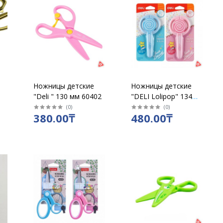
Ножницы детские
Ножницы детские
"Deli " 130 мм 60402
"DELI Lolipop" 134
мм пластиковые
(
0
)
(
0
)
380.00₸
480.00₸
ручки, с колпачком,
цвет ассорти /6069 /
уп 12 шт