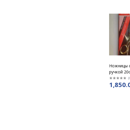
Ножницы 
ручкой 20с
маленькие
(
1,850.
К36А