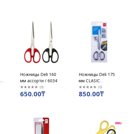
Ножницы Deli 160
Ножницы Deli 175
ские
мм ассорти / 6034
мм CLASIC
прорезиненные
(
0
)
(
0
)
650.00₸
850.00₸
ручки ассорти /6058