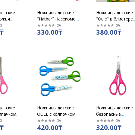
детские
Ножницы детские
Ножницы детские
Божья
"Hatber" Насекомое
"Oule" в блистере
3,5см
11см нерж. сталь
student scissors в
0
)
(
0
)
(
0
)
₸
330.00₸
380.00₸
ь с
12011
ассорт./OL-915
072022
детские
Ножницы детские
Ножницы детские
лпачком
OULE с колпочком
безопасные
1201
зверята / 2108
"Хатбер" Монстри
0
)
(
0
)
(
0
)
₸
420.00₸
320.00₸
12см / 072015