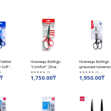
Hatber
Ножницы Berlingo
Ножницы Berlingo
 Soft"
"Comfort" 20см
цельнометалличе
61315
/20005
16см
0
)
(
0
)
(
0
)
₸
1,750.00₸
1,950.00₸