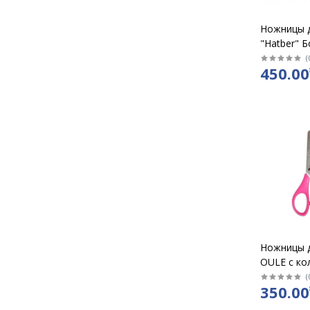
Ножницы 
"Hatber" 
коровка 1
(
450.00
нерж стал
линейкой/
Ножницы 
OULE с ко
Котята / 
(
350.00