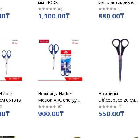
мм ERGO
мм пластиковые
ые ручки /
прорезиненные
ручки / 6010
0
)
(
0
)
(
0
)
00₸
1,100.00₸
880.00₸
ручки нерж.сталь
/77760
atber
Ножницы Hatber
Ножницы
 см 061318
Motion ARC energy
OfficeSpace 20 см.
19 см / 061319
нержавеющая ста
0
)
(
0
)
(
0
)
00₸
900.00₸
550.00₸
в чехле/6714