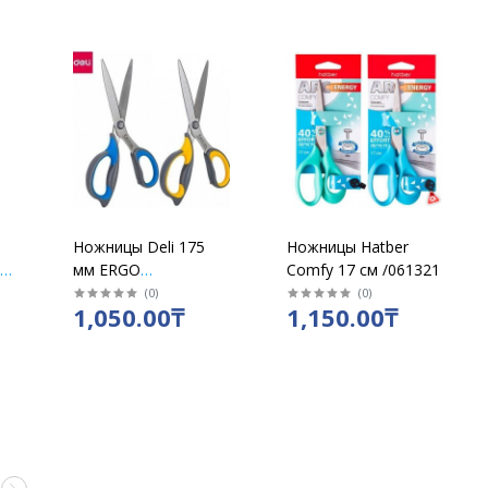
Ножницы Deli 175
Ножницы Hatber
м
мм ERGO
Comfy 17 см /061321
прорезиненные
(
0
)
(
0
)
1,050.00₸
1,150.00₸
ручки нерж.сталь
/77759