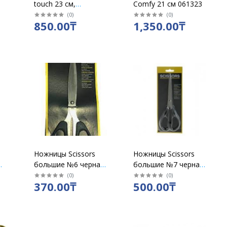
touch 23 см,
Comfy 21 см 061323
прорезиненные
(
0
)
(
0
)
850.00₸
1,350.00₸
ручки, ассорти
/38369
Ножницы Scissors
Ножницы Scissors
большие №6 черная
большие №7 черная
ль
ручка
ручка
(
0
)
(
0
)
370.00₸
500.00₸