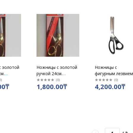
с золотой
Ножницы с золотой
Ножницы с
м.
ручкой 24см.
фигурным лезвие
 в упак/
средние в упак/К37А
Zig-Zag, 24 см
0
)
(
0
)
(
0
)
00₸
1,800.00₸
4,200.00₸