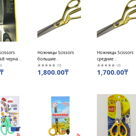
cissors
Ножницы Scissors
Ножницы Scissors
№8 черная
большие
средние
металлические с
металлические с
0
)
(
0
)
(
0
)
₸
1,800.00₸
1,700.00₸
золотой ручкой/
золотой ручкой/
6624
6624