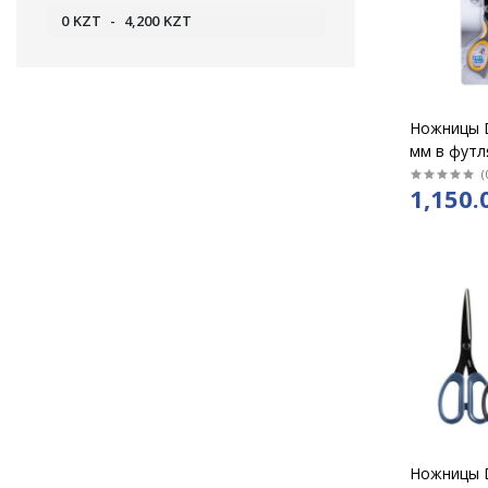
0
KZT
-
4,200
KZT
Ножницы D
мм в футл
(
1,150.
Ножницы D