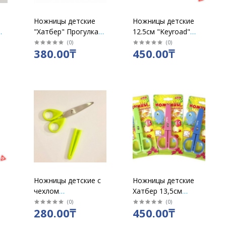
Ножницы детские
Ножницы детские
"Хатбер" Прогулка
12.5см "Keyroad"
13,5см / 072034
безопасные пластик
(
0
)
(
0
)
380.00₸
450.00₸
/972318
Ножницы детские с
Ножницы детские
чехлом
Хатбер 13,5см
ки
пластиковые,
розовые /13008
(
0
)
(
0
)
280.00₸
450.00₸
ассорти