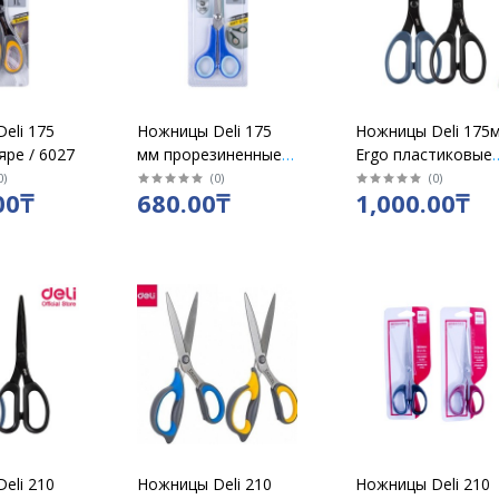
eli 175
Ножницы Deli 175
Ножницы Deli 175
яре / 6027
мм прорезиненные
Ergo пластиковые
ручки /6003
ручки / Z500
0
)
(
0
)
(
0
)
00₸
680.00₸
1,000.00₸
eli 210
Ножницы Deli 210
Ножницы Deli 210