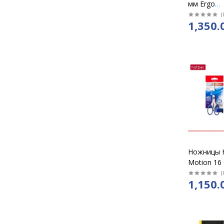
мм Ergo
пластиков
(
1,350.
Z501
Ножницы H
Motion 16
(
1,150.