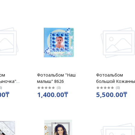
ом
Фотоальбом "Наш
Фотоальбом
ыночка"
малыш" 8626
большой Кожанны
лет
светло - коричнев
0
)
(
0
)
(
0
)
00₸
1,400.00₸
5,500.00₸
размер 315х325 м
магнитный