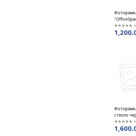
Фоторамк
"OfficeSpa
см, пласти
(
1,200.
синяя, без
подставки
шт /5451
Фоторамк
стекло че
подставк
(
1,600.
кор 48шт