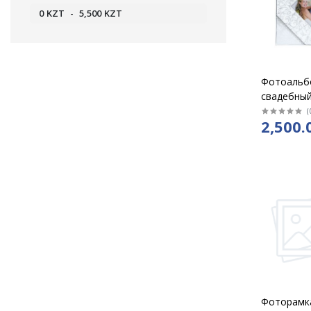
0
KZT
-
5,500
KZT
Фотоальб
свадебны
(
2,500.
Фоторамк