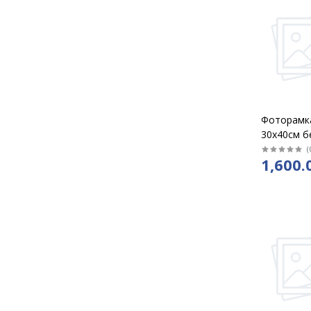
Фоторамк
30х40см б
багет "Пр
(
1,600.
пластик/8