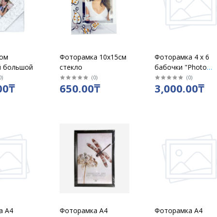
ом
Фоторамка 10х15см
Фоторамка 4 х 6
й большой
стекло
бабочки "Photo
Frame" розовая
0
)
(
0
)
(
0
)
00₸
650.00₸
3,000.00₸
/0030
а А4
Фоторамка А4
Фоторамка А4