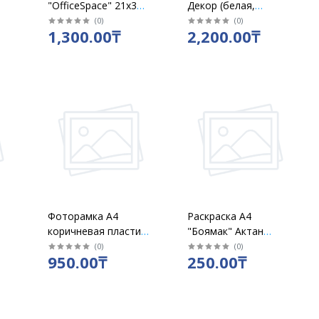
"OfficeSpace" 21х30
Декор (белая,
см, пластиковая
розовая)
(
0
)
(
0
)
1,300.00₸
2,200.00₸
21х30см без
подставки красный /
кор 25 шт /225449
Фоторамка А4
Раскраска А4
коричневая пластик
"Боямак" Актан
без подставки
ассорти / 231251
(
0
)
(
0
)
950.00₸
250.00₸