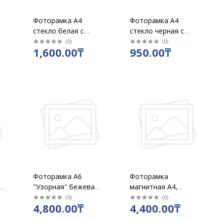
Фоторамка А4
Фоторамка А4
стекло белая с
стекло черная с
подставкой МДФ в
подставкой
(
0
)
(
0
)
1,600.00₸
950.00₸
кор 48шт
21х29,7см в кор
48шт
Фоторамка А6
Фоторамка
"Узорная" бежевая
магнитная А4,
(4х6)
настенная,
(
0
)
(
0
)
4,800.00₸
4,400.00₸
самоклеющаяся,
золотистая Durable