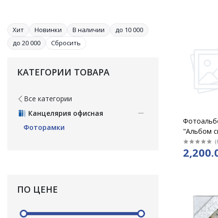
Хит
Новинки
В наличии
до 10 000
до 20 000
Сбросить
КАТЕГОРИИ ТОВАРА
Все категории
Канцелярия офисная
Фотоальб
Фоторамки
"Альбом с
от 0 до 7 
(
2,200.
/2797989
ПО ЦЕНЕ