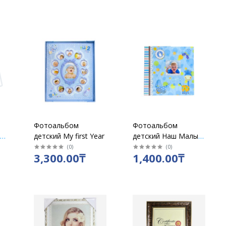
Фотоальбом
Фотоальбом
й
детский My first Year
детский Наш Малыш
ый
/Наша малышка
(
0
)
(
0
)
3,300.00₸
1,400.00₸
м
2005