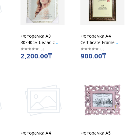
Фоторамка А3
Фоторамка А4
30х40см белая с
Certificate Frame
золотистым узором
широкая с
(
0
)
(
0
)
2,200.00₸
900.00₸
подставкой,
узорами (бежевая,
белая, коричневая,
золот.)
Фоторамка А4
Фоторамка А5