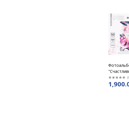
Фотоальб
"Счастлив
моменты" 
(
1,900.
фото с хо
/9366311