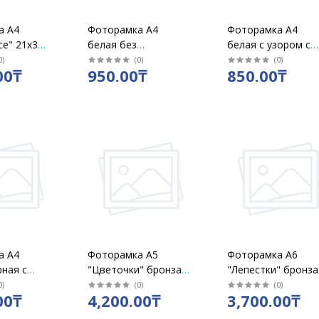
а А4
Фоторамка А4
Фоторамка А4
ce" 21х30
белая без
белая с узором с
ковая,
подставки
подставкой
0
)
(
0
)
(
0
)
00₸
950.00₸
850.00₸
 /кор 25
а А4
Фоторамка А5
Фоторамка А6
рная с
"Цветочки" бронза
"Лепестки" бронза
ой МДФ в
(5х7)
(4х6)
0
)
(
0
)
(
0
)
00₸
4,200.00₸
3,700.00₸