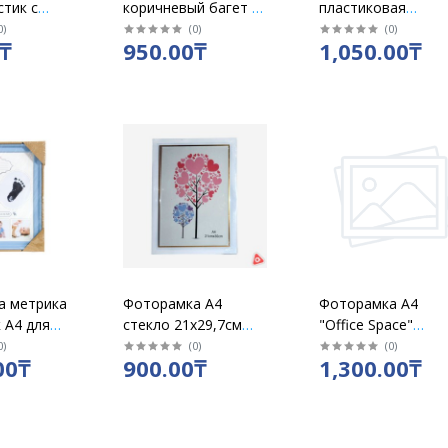
стик с
коричневый багет с
пластиковая
зором с
узором стекло с
21х30см без
0
)
(
0
)
(
0
)
₸
950.00₸
1,050.00₸
й
подставкой/1048
подставки
коричневый
а метрика
Фоторамка А4
Фоторамка А4
 А4 для
стекло 21х29,7см
"Office Space"
енных
белая с подставкой
пластиковая
0
)
(
0
)
(
0
)
00₸
900.00₸
1,300.00₸
в кор 48шт
21х30см.N10 без
подставки
белая/234007