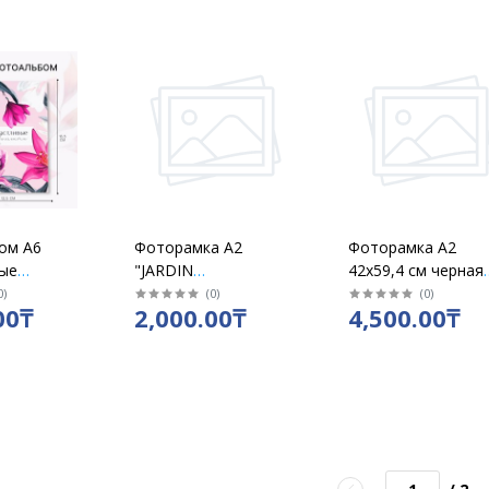
ом А6
Фоторамка А2
Фоторамка А2
ые
"JARDIN
42х59,4 см черная
на 100
BOTANIQUE" 40х50
МДФ в кор 6 шт
0
)
(
0
)
(
0
)
00₸
2,000.00₸
4,500.00₸
лдерами
см коричневая
классика