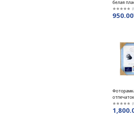
белая пла
золотис у
(
950.00
подставко
Фоторамк
отпечаток
новорожд
(
1,800.